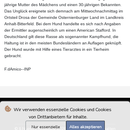
jährige Mutter des Mädchens und einen 30-jährigen Bekannten.
Das Unglück ereignete sich demnach am Mittwochnachmittag im
Ortsteil Drosa der Gemeinde Osternienburger Land im Landkreis
Anhalt-Bitterfeld. Bei dem Hund handelte es sich nach Angaben
der Ermittler augenscheinlich um einen American Stafford. In
Deutschland gilt diese Rasse als sogenannter Kampfhund, die
Haltung ist in den meisten Bundesländern an Auflagen geknüpft.
Der Hund wurde mit Hilfe eines Tierarztes in ein Tierheim
gebracht.
F.dAmico--INP
Wir verwenden essenzielle Cookies und Cookies
von Drittanbietern für Inhalte.
Nur essenzielle
Alles akzeptieren
© Il Nuovo Postiglione 2026 - Alle Rechte vorbehalten