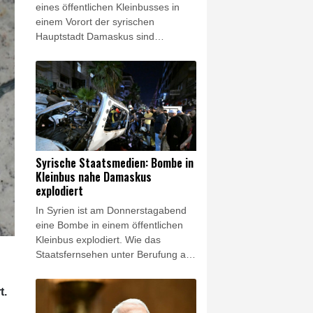
eines öffentlichen Kleinbusses in
einem Vorort der syrischen
Hauptstadt Damaskus sind
mindestens zwei Menschen getötet
worden. 13 weitere Menschen seien
bei der Explosion in Dscharamana
verletzt worden, berichtete die
amtliche Nachrichtenagentur Sana
am Donnerstagabend unter
Berufung auf das
Gesundheitsministerium. In der
Syrische Staatsmedien: Bombe in
Gegend leben vor allem Drusen und
Kleinbus nahe Damaskus
Christen.
explodiert
In Syrien ist am Donnerstagabend
eine Bombe in einem öffentlichen
Kleinbus explodiert. Wie das
Staatsfernsehen unter Berufung auf
Behördenkreise berichtete,
ereignete sich die Explosion in
t.
Dscharamana, einem Vorort der