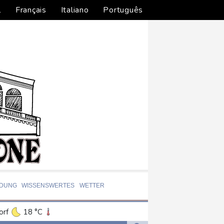
l
Français
Italiano
Português
LDUNG
WISSENSWERTES
WETTER
orf
18 °C