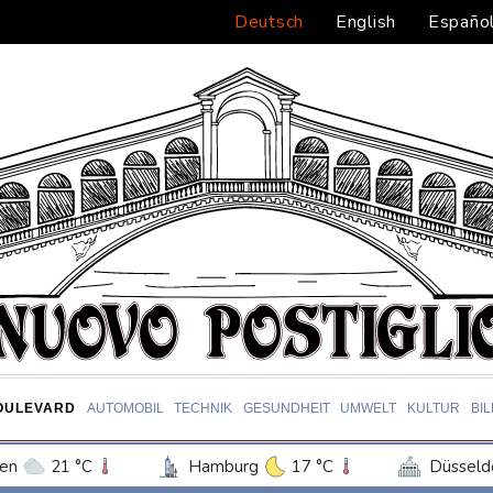
Deutsch
English
Españo
OULEVARD
AUTOMOBIL
TECHNIK
GESUNDHEIT
UMWELT
KULTUR
BI
en
21 °C
Hamburg
17 °C
Düsseld