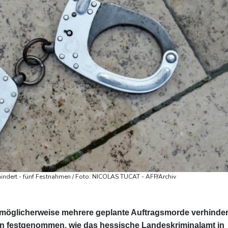
rhindert - fünf Festnahmen / Foto: NICOLAS TUCAT - AFP/Archiv
n möglicherweise mehrere geplante Auftragsmorde verhinder
n festgenommen, wie das hessische Landeskriminalamt in