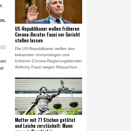
Hauptstadt Damaskus. Mehrere
m
Krankenwagen fuhren zum Ort der
Explosion, berichtete ein Fotograf
der Nachrichtenagentur AFP. Eine
on.
Hauptverkehrsstraße wurde für den
US-Republikaner wollen früheren
Verkehr gesperrt.
Corona-Berater Fauci vor Gericht
stellen lassen
Die US-Republikaner wollen den
bekannten Immunologen und
früheren Corona-Regierungsberater
lben
Anthony Fauci wegen Missachtung
nd
des Kongresses vor Gericht stellen
lassen. Ein Ausschuss des von den
Republikanern von US-Präsident
Donald Trump kontrollierten Senats
stimmte am Donnerstag für ein
entsprechendes Vorgehen.
Mutter mit 71 Stichen getötet
und Leiche zerstückelt: Mann