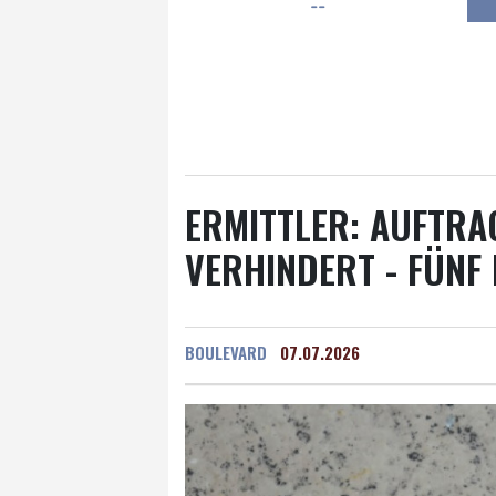
--
Frankfurt am Main
21 °C
Hannover
18 °C
Kö
Rostock
17 °C
Stut
Salzburg
21 °C
Ba
ERMITTLER: AUFTRA
VERHINDERT - FÜNF
BOULEVARD
07.07.2026