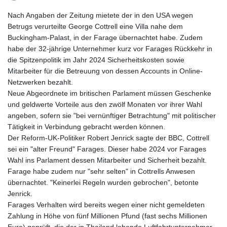
Nach Angaben der Zeitung mietete der in den USA wegen
Betrugs verurteilte George Cottrell eine Villa nahe dem
Buckingham-Palast, in der Farage übernachtet habe. Zudem
habe der 32-jährige Unternehmer kurz vor Farages Rückkehr in
die Spitzenpolitik im Jahr 2024 Sicherheitskosten sowie
Mitarbeiter für die Betreuung von dessen Accounts in Online-
Netzwerken bezahlt.
Neue Abgeordnete im britischen Parlament müssen Geschenke
und geldwerte Vorteile aus den zwölf Monaten vor ihrer Wahl
angeben, sofern sie "bei vernünftiger Betrachtung" mit politischer
Tätigkeit in Verbindung gebracht werden können.
Der Reform-UK-Politiker Robert Jenrick sagte der BBC, Cottrell
sei ein "alter Freund" Farages. Dieser habe 2024 vor Farages
Wahl ins Parlament dessen Mitarbeiter und Sicherheit bezahlt.
Farage habe zudem nur "sehr selten" in Cottrells Anwesen
übernachtet. "Keinerlei Regeln wurden gebrochen", betonte
Jenrick.
Farages Verhalten wird bereits wegen einer nicht gemeldeten
Zahlung in Höhe von fünf Millionen Pfund (fast sechs Millionen
Euro) geprüft, die der in Thailand lebende Luftfahrtunternehmer