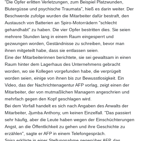
"Die Opfer erlitten Verletzungen, zum Beispiel Platzwunden,
Blutergüsse und psychische Traumata", hieß es darin weiter. Der
Beschwerde zufolge wurden die Mitarbeiter dafür bestraft, den
Austausch von Batterien an Spiro-Motorrädern "schlecht
gehandhabt" zu haben. Die vier Opfer bestritten dies. Sie seien
mehrere Stunden lang in einem Raum eingesperrt und
gezwungen worden, Geständnisse zu schreiben, bevor man
ihnen mitgeteilt habe, dass sie entlassen seien.
Eine der Mitarbeiterinnen berichtete, sie sei gewaltsam in einen
Raum hinter dem Lagerhaus des Unternehmens gebracht
worden, wo sie Kollegen vorgefunden habe, die verprügelt
worden seien, einige von ihnen bis zur Bewusstlosigkeit. Ein
Video, das der Nachrichtenagentur AFP vorlag, zeigt einen der
Mitarbeiter, der von mutmaßlichen Managern angeschrien und
mehrfach gegen den Kopf geschlagen wird.
Bei dem Vorfall handelt es sich nach Angaben des Anwalts der
Mitarbeiter, Jjumba Anthony, um keinen Einzelfall. "Das passiert
sehr häufig, aber die Leute haben wegen der Einschüchterungen
Angst, an die Öffentlichkeit zu gehen und ihre Geschichte zu
erzählen", sagte er AFP in einem Telefongespräch.
Spiro erklärte in einer Stellungnahme gegenüber AFP, das