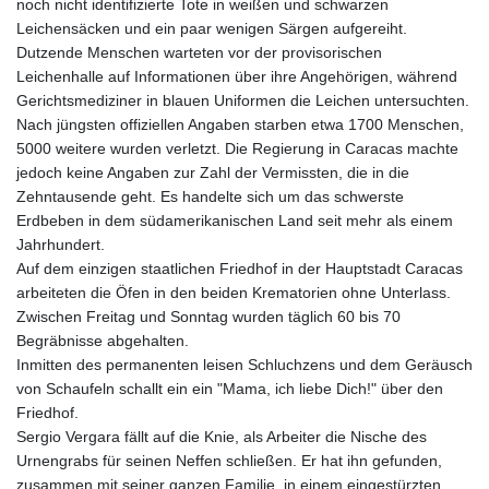
noch nicht identifizierte Tote in weißen und schwarzen
Leichensäcken und ein paar wenigen Särgen aufgereiht.
Dutzende Menschen warteten vor der provisorischen
Leichenhalle auf Informationen über ihre Angehörigen, während
Gerichtsmediziner in blauen Uniformen die Leichen untersuchten.
Nach jüngsten offiziellen Angaben starben etwa 1700 Menschen,
5000 weitere wurden verletzt. Die Regierung in Caracas machte
jedoch keine Angaben zur Zahl der Vermissten, die in die
Zehntausende geht. Es handelte sich um das schwerste
Erdbeben in dem südamerikanischen Land seit mehr als einem
Jahrhundert.
Auf dem einzigen staatlichen Friedhof in der Hauptstadt Caracas
arbeiteten die Öfen in den beiden Krematorien ohne Unterlass.
Zwischen Freitag und Sonntag wurden täglich 60 bis 70
Begräbnisse abgehalten.
Inmitten des permanenten leisen Schluchzens und dem Geräusch
von Schaufeln schallt ein ein "Mama, ich liebe Dich!" über den
Friedhof.
Sergio Vergara fällt auf die Knie, als Arbeiter die Nische des
Urnengrabs für seinen Neffen schließen. Er hat ihn gefunden,
zusammen mit seiner ganzen Familie, in einem eingestürzten