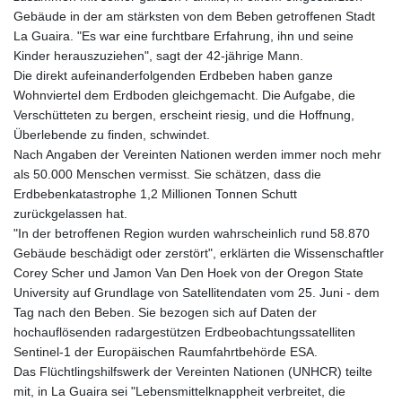
Gebäude in der am stärksten von dem Beben getroffenen Stadt
La Guaira. "Es war eine furchtbare Erfahrung, ihn und seine
Kinder herauszuziehen", sagt der 42-jährige Mann.
Die direkt aufeinanderfolgenden Erdbeben haben ganze
Wohnviertel dem Erdboden gleichgemacht. Die Aufgabe, die
Verschütteten zu bergen, erscheint riesig, und die Hoffnung,
Überlebende zu finden, schwindet.
Nach Angaben der Vereinten Nationen werden immer noch mehr
als 50.000 Menschen vermisst. Sie schätzen, dass die
Erdbebenkatastrophe 1,2 Millionen Tonnen Schutt
zurückgelassen hat.
"In der betroffenen Region wurden wahrscheinlich rund 58.870
Gebäude beschädigt oder zerstört", erklärten die Wissenschaftler
Corey Scher und Jamon Van Den Hoek von der Oregon State
University auf Grundlage von Satellitendaten vom 25. Juni - dem
Tag nach den Beben. Sie bezogen sich auf Daten der
hochauflösenden radargestützen Erdbeobachtungssatelliten
Sentinel-1 der Europäischen Raumfahrtbehörde ESA.
Das Flüchtlingshilfswerk der Vereinten Nationen (UNHCR) teilte
mit, in La Guaira sei "Lebensmittelknappheit verbreitet, die