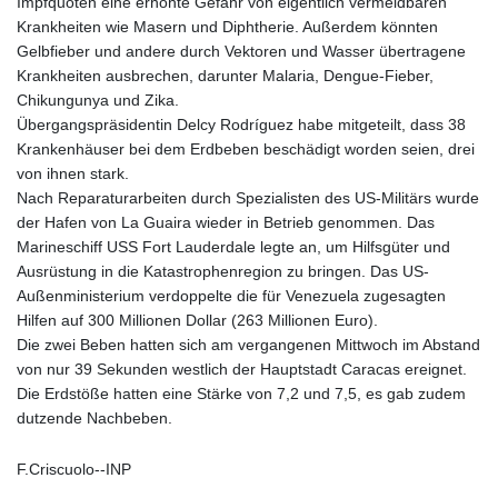
Impfquoten eine erhöhte Gefahr von eigentlich vermeidbaren
Krankheiten wie Masern und Diphtherie. Außerdem könnten
Gelbfieber und andere durch Vektoren und Wasser übertragene
Krankheiten ausbrechen, darunter Malaria, Dengue-Fieber,
Chikungunya und Zika.
Übergangspräsidentin Delcy Rodríguez habe mitgeteilt, dass 38
Krankenhäuser bei dem Erdbeben beschädigt worden seien, drei
von ihnen stark.
Nach Reparaturarbeiten durch Spezialisten des US-Militärs wurde
der Hafen von La Guaira wieder in Betrieb genommen. Das
Marineschiff USS Fort Lauderdale legte an, um Hilfsgüter und
Ausrüstung in die Katastrophenregion zu bringen. Das US-
Außenministerium verdoppelte die für Venezuela zugesagten
Hilfen auf 300 Millionen Dollar (263 Millionen Euro).
Die zwei Beben hatten sich am vergangenen Mittwoch im Abstand
von nur 39 Sekunden westlich der Hauptstadt Caracas ereignet.
Die Erdstöße hatten eine Stärke von 7,2 und 7,5, es gab zudem
dutzende Nachbeben.
F.Criscuolo--INP