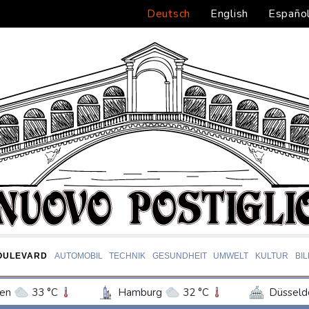
Deutsch
English
Españo
OULEVARD
AUTOMOBIL
TECHNIK
GESUNDHEIT
UMWELT
KULTUR
BI
en
33 °C
Hamburg
32 °C
Düsseld