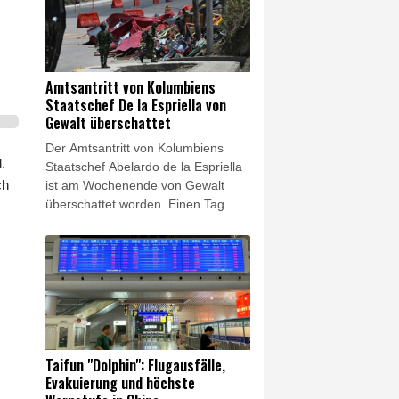
Krankenhaus, wie die Polizei in der
Domstadt mitteilte. Die Beamten
leiteten Ermittlungen wegen des
Verdachts eines verbotenen
Kraftfahrzeugrennens ein.
Amtsantritt von Kolumbiens
Staatschef De la Espriella von
Gewalt überschattet
Der Amtsantritt von Kolumbiens
.
Staatschef Abelardo de la Espriella
ch
ist am Wochenende von Gewalt
überschattet worden. Einen Tag
nach der Vereidigung des rechten
Hardliners wurden am Samstag an
verschiedenen Orten des
südamerikanischen Landes zwei
Bombenanschläge verübt, wie die
Armee mitteilte. Für einen der
Anschläge machte das Militär
abtrünnige Guerillakämpfer
Taifun "Dolphin": Flugausfälle,
verantwortlich. De la Espriella
Evakuierung und höchste
verurteilte die Anschläge scharf.