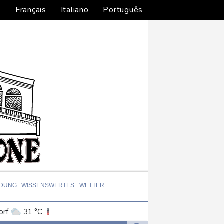
l
Français
Italiano
Português
LDUNG
WISSENSWERTES
WETTER
orf
31 °C