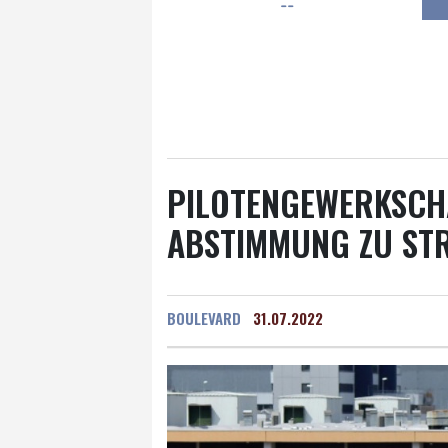
--
Frankfurt am Main
34 °C
Hannover
31 °C
Kö
Rostock
28 °C
Stut
Salzburg
32 °C
Ba
PILOTENGEWERKSCHA
ABSTIMMUNG ZU STR
BOULEVARD
31.07.2022