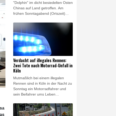
"Dolphin" im dicht besiedelten Osten
Chinas auf Land getroffen. Am
frühen Sonntagabend (Ortszeit)
bewegte sich das Zentrum des
Wirbelsturms bei höchster
Warnstufe über die Küstenregion
der Provinz Zhejiang, wie Chinas
Nationales Meteorologisches
Zentrum mitteilte. Im Vorfeld waren
fast 2000 Flüge in der Region
gestrichen worden, zehntausende
Verdacht auf illegales Rennen:
Menschen wurden evakuiert. In
Zwei Tote nach Motorrad-Unfall in
Japan wurden sieben Menschen
Köln
verletzt.
Mutmaßlich bei einem illegalen
Rennen sind in Köln in der Nacht zu
Sonntag ein Motorradfahrer und
sein Beifahrer ums Leben
gekommen. Der Fahrer eines
zweiten Motorrads kam mit
nsa
schweren Verletzungen ins
das