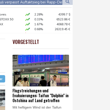
Dortmund
32 °C
auli verpasst Auftaktsieg bei Rapp-Debüt
0 °C
Flensburg
28 °C
 auf Land getroffen
preis
2.28%
4399.7
$
32 °C
 STOXX 50
0.33%
6523.86
€
üpfen
AX
1.67%
4068.78
€
0.68%
26319.45
€
nd Berlin pünktlich
X
-0.07%
32407.2
€
X
0.51%
18659.63
€
VORGESTELLT
USD
0.32%
1.1562
$
gerufen
 Köln
ter
Flugstreichungen und
Evakuierungen: Taifun "Dolphin" in
Ostchina auf Land getroffen
Mit heftigem Wind ist der Taifun