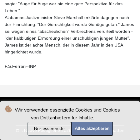
sagte: "Auge für Auge war nie eine gute Perspektive für das
Leben."
Alabamas Justizminister Steve Marshall erklärte dagegen nach
der Hinrichtung: "Der Gerechtigkeit wurde Genüge getan." James
sei wegen eines "abscheulichen" Verbrechens verurteilt worden -
"der kaltblütigen Ermordung einer unschuldigen jungen Mutter".
James ist der achte Mensch, der in diesem Jahr in den USA
hingerichtet wurde.
F.S.Ferrari--INP
Wir verwenden essenzielle Cookies und Cookies
von Drittanbietern für Inhalte.
Nur essenzielle
Alles akzeptieren
© Il Nuovo Postiglione 2026 - Alle Rechte vorbehalten