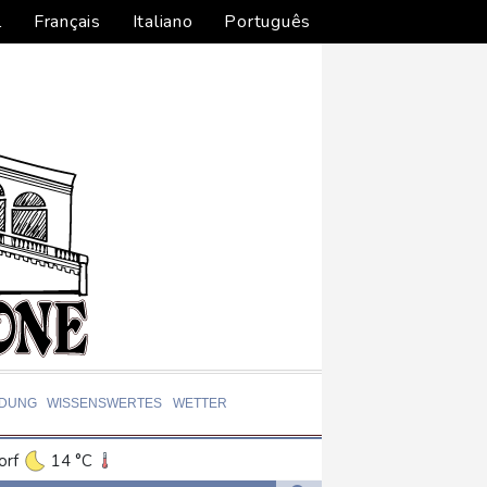
l
Français
Italiano
Português
LDUNG
WISSENSWERTES
WETTER
orf
14 °C