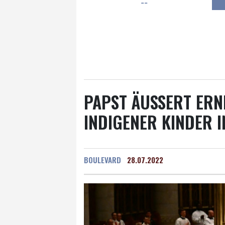
--
Frankfurt am Main
17 °C
Hannover
15 °C
Kö
Rostock
17 °C
Stut
Salzburg
20 °C
Ba
PAPST ÄUSSERT ERNE
NDIGENER KINDER I
BOULEVARD
28.07.2022