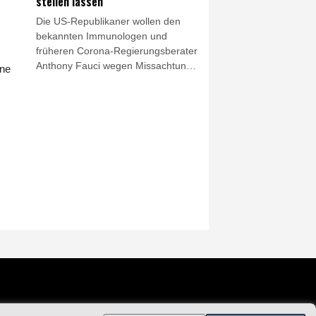
stellen lassen
Die US-Republikaner wollen den
bekannten Immunologen und
früheren Corona-Regierungsberater
Anthony Fauci wegen Missachtung
ine
des Kongresses vor Gericht stellen
lassen. Ein Ausschuss des von den
Republikanern von US-Präsident
Donald Trump kontrollierten Senats
stimmte am Donnerstag für ein
entsprechendes Vorgehen.