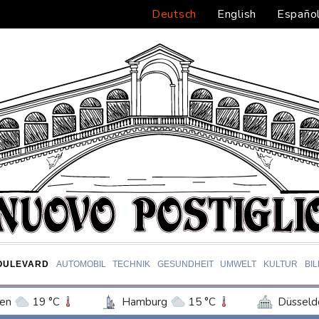
Deutsch
English
Españo
OULEVARD
AUTOMOBIL
TECHNIK
GESUNDHEIT
UMWELT
KULTUR
BI
en
19 °C
Hamburg
15 °C
Düsseld