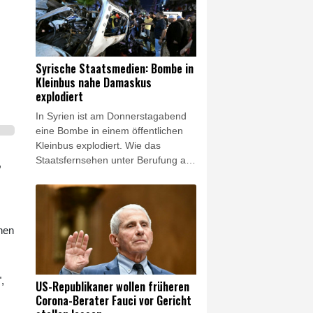
verletzt worden, berichtete die
amtliche Nachrichtenagentur Sana
am Donnerstagabend unter
Berufung auf das
Gesundheitsministerium. In der
Syrische Staatsmedien: Bombe in
Gegend leben vor allem Drusen und
Kleinbus nahe Damaskus
Christen.
explodiert
In Syrien ist am Donnerstagabend
eine Bombe in einem öffentlichen
Kleinbus explodiert. Wie das
Staatsfernsehen unter Berufung auf
,
Behördenkreise berichtete,
ereignete sich die Explosion in
Dscharamana, einem Vorort der
Hauptstadt Damaskus. Mehrere
enen
Krankenwagen fuhren zum Ort der
Explosion, berichtete ein Fotograf
der Nachrichtenagentur AFP. Eine
Hauptverkehrsstraße wurde für den
,
US-Republikaner wollen früheren
Verkehr gesperrt.
Corona-Berater Fauci vor Gericht