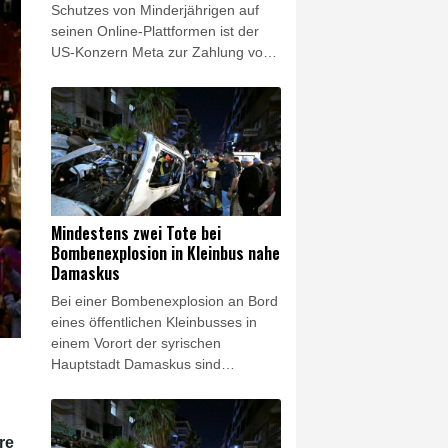
Schutzes von Minderjährigen auf
seinen Online-Plattformen ist der
US-Konzern Meta zur Zahlung von
567 Millionen Dollar (492 Millionen
Euro) verurteilt worden. Mit dem
Geld soll laut dem am Donnerstag
im Bundesstaat New Mexico
gefällten Richterspruch ein Fonds
zur Unterstützung von
Minderjährigen finanziert werden,
die durch Online-Konsum zu
Mindestens zwei Tote bei
Schaden gekommen seien.
Bombenexplosion in Kleinbus nahe
Damaskus
Bei einer Bombenexplosion an Bord
eines öffentlichen Kleinbusses in
einem Vorort der syrischen
Hauptstadt Damaskus sind
mindestens zwei Menschen getötet
worden. 13 weitere Menschen seien
bei der Explosion in Dscharamana
re