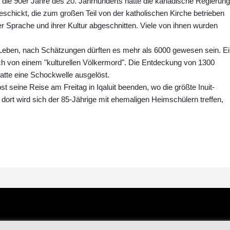
 die 90er Jahre des 20. Jahrhunderts hatte die kanadische Regierung
eschickt, die zum großen Teil von der katholischen Kirche betrieben
er Sprache und ihrer Kultur abgeschnitten. Viele von ihnen wurden
 Leben, nach Schätzungen dürften es mehr als 6000 gewesen sein. E
 von einem "kulturellen Völkermord". Die Entdeckung von 1300
tte eine Schockwelle ausgelöst.
 seine Reise am Freitag in Iqaluit beenden, wo die größte Inuit-
dort wird sich der 85-Jährige mit ehemaligen Heimschülern treffen,