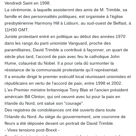
Vendredi Saint en 1998.
La cérémonie, à laquelle assisteront des amis de M. Trimble, sa
famille et des personnalités politiques, est organisée à l'église
presbytérienne Harmony Hill à Lisburn, au sud-ouest de Belfast, à
11H30 GMT.
Juriste protestant entré en politique au début des années 1970
dans les rangs du parti unioniste Vanguard, proche des
paramilitaires, David Trimble a contribué à façonner, un quart de
siècle plus tard, l'accord de paix avec feu le catholique John
Hume, colauréat du Nobel. Il a pour cela dû surmonter la
résistance de la communauté protestante qu'il représentait.
Il a ensuite dirigé le premier exécutif local réunissant unionistes et
républicains en vertu de l'accord de paix, entre 1998 et 2002.
L'ex-Premier ministre britannique Tony Blair et l'ancien président
américain Bill Clinton, qui ont oeuvré avec lui pour la paix en
Irlande du Nord, ont salué son "courage".
Des registres de condoléances ont été ouverts dans toute
l'Irlande du Nord. Au siège du gouvernement, une couronne de
fleurs a été déposée devant un portrait de David Trimble.
- Vives tensions post-Brexit -