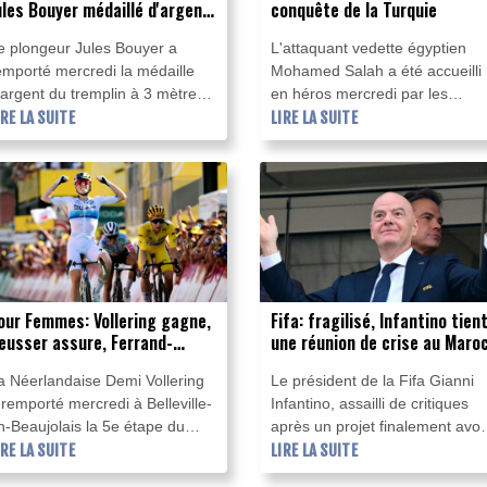
ules Bouyer médaillé d'argent
conquête de la Turquie
u tremplin à 3 m
e plongeur Jules Bouyer a
L'attaquant vedette égyptien
emporté mercredi la médaille
Mohamed Salah a été accueilli
'argent du tremplin à 3 mètres
en héros mercredi par les
t offre ainsi à la France sa
IRE LA SUITE
supporteurs du club turc de
LIRE LA SUITE
remière médaille de la semaine
Trabzonspor, prêt à lui offrir à 
ux Championnats d'Europe de
ans un nouveau défi et un
atation à domicile.
nouveau contrat XXL, après ne
saisons et autant de trophées 
Liverpool.
our Femmes: Vollering gagne,
Fifa: fragilisé, Infantino tien
eusser assure, Ferrand-
une réunion de crise au Maro
révot s'écroule
a Néerlandaise Demi Vollering
Le président de la Fifa Gianni
 remporté mercredi à Belleville-
Infantino, assailli de critiques
n-Beaujolais la 5e étape du
après un projet finalement avor
our de France Femmes en
IRE LA SUITE
d'ouverture de l'instance
LIRE LA SUITE
evançant au sprint la Suissesse
mondiale aux investisseurs