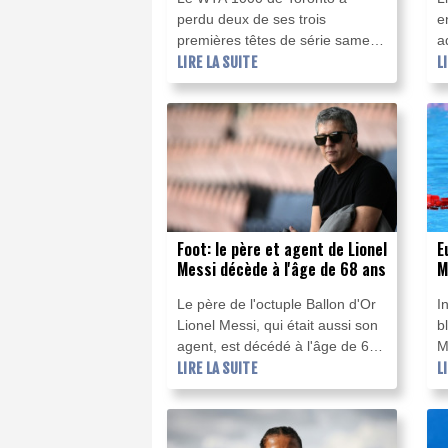
perdu deux de ses trois
e
premières têtes de série samedi,
a
avec les éliminations de la
LIRE LA SUITE
q
L
Bélarusse Aryna Sabalenka, N.1
l
mondiale, et de l'Américaine
o
Jessica Pegula (3e),
f
championne du tournoi canadien
s
en 2023 et 2024.
a
a
Foot: le père et agent de Lionel
E
Messi décède à l'âge de 68 ans
M
e
Le père de l'octuple Ballon d'Or
I
Lionel Messi, qui était aussi son
b
agent, est décédé à l'âge de 68
M
ans, a annoncé samedi le club
LIRE LA SUITE
f
L
où le capitaine argentin a joué
m
lorsqu'il était enfant, Newell’s Old
C
Boys de Rosario.
n