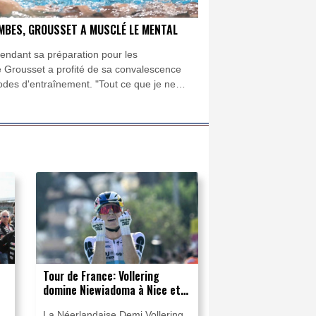
AMBES, GROUSSET A MUSCLÉ LE MENTAL
endant sa préparation pour les
Grousset a profité de sa convalescence
odes d'entraînement. "Tout ce que je ne
e l'ai fait dans ma tête", explique-t-il.
Tour de France: Vollering
domine Niewiadoma à Nice et
endosse le maillot jaune
,
La Néerlandaise Demi Vollering