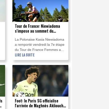
étape entre Sisteron et Nice.
Tour de France: Niewiadoma
s'impose au sommet du
Ventoux et endosse le maillot
La Polonaise Kasia Niewiadoma
jaune
a remporté vendredi la 7e étape
du Tour de France Femmes au
sommet du Mont Ventoux où elle
LIRE LA SUITE
a endossé le maillot jaune au
détriment de la Suissesse
Marlen Reusser, 4e.
ls
Foot: le Paris SG officialise
es
l'arrivée de Maghnès Akliouche