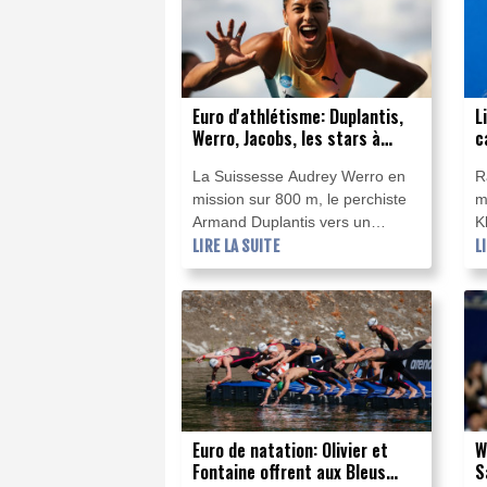
c
D
f
Euro d'athlétisme: Duplantis,
L
Werro, Jacobs, les stars à
c
suivre à Birmingham
La Suissesse Audrey Werro en
R
mission sur 800 m, le perchiste
m
Armand Duplantis vers un
K
seizième record du monde, un
LIRE LA SUITE
F
L
troisième sacre pour le sprinteur
f
Marcell Jacobs: passage en
l
revue des stars attendues aux
e
championnats d'Europe
p
d'athlétisme qui débutent lundi à
G
Birmingham (Royaume-Uni).
Euro de natation: Olivier et
W
Fontaine offrent aux Bleus
S