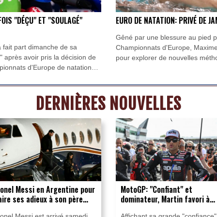
OIS "DÉÇU" ET "SOULAGÉ"
EURO DE NATATION: PRIVÉ DE J
Gêné par une blessure au pied p
fait part dimanche de sa
Championnats d'Europe, Maxime 
 après avoir pris la décision de
pour explorer de nouvelles méth
pionnats d'Europe de natation
pouvais pas faire sur les jambes, j
DERNIÈRES NOUVELLES
ionel Messi en Argentine pour
MotoGP: "Confiant" et
aire ses adieux à son père
dominateur, Martin favori à
écédé
Silverstone
ionel Messi est arrivé samedi
Affichant sa grande "confiance"