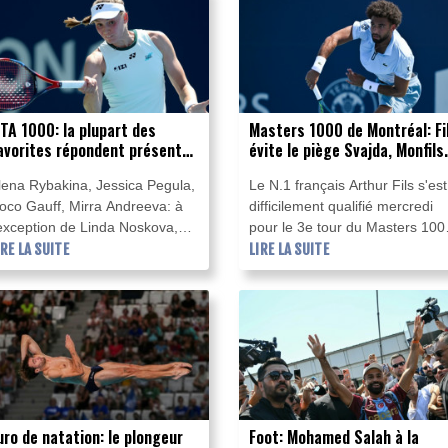
eille de l'étape reine menant
montant estimé à 140 millions
endredi au sommet du Mont
d'euros bonus compris, ce qui 
entoux.
ferait la recrue la plus chère de
l'histoire du club.
TA 1000: la plupart des
Masters 1000 de Montréal: Fi
avorites répondent présent
évite le piège Svajda, Monfils
u 2e tour
fait ses adieux
lena Rybakina, Jessica Pegula,
Le N.1 français Arthur Fils s'est
oco Gauff, Mirra Andreeva: à
difficilement qualifié mercredi
'exception de Linda Noskova,
pour le 3e tour du Masters 100
es favorites se sont qualifiées
IRE LA SUITE
de Montréal en battant
LIRE LA SUITE
ercredi plus ou moins
l'Américain Zachary Svajda 6-4
acilement pour les seizièmes de
3-6, 6-1, tandis que Gaël Monfi
inale du WTA 1000 de Toronto.
a fait ses adieux au tournoi
canadien après sa défaite cont
Learner Tien.
uro de natation: le plongeur
Foot: Mohamed Salah à la