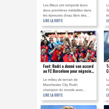
deux médailles en eau libre
e
Les Bleus ont remporté leurs
L
f
deux premières médailles dans
S
les épreuves d'eau libre des
b
Championnats d'Europe de
LIRE LA SUITE
S
L
natation, grâce à Marc-Antoine
h
Olivier et Logan Fontaine,
W
respectivement en argent et en
q
bronze au 3 km knock-out,
S
vendredi dans la Seine à Paris.
a
Foot: Rodri a donné son accord
T
au FC Barcelone pour négocier
C
avec Manchester City
M
Le milieu de terrain de
L
j
Manchester City Rodri,
r
champion du monde avec
F
l'Espagne cet été, a donné son
LIRE LA SUITE
T
L
accord au FC Barcelone pour
o
négocier un potentiel transfert, a
a