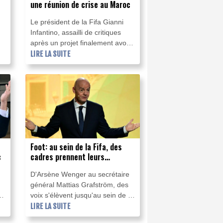
une réunion de crise au Maroc
Le président de la Fifa Gianni
Infantino, assailli de critiques
après un projet finalement avorté
d'ouverture de l'instance
LIRE LA SUITE
34
mondiale aux investisseurs
privés, a tenu mercredi au Maroc
uf
une réunion de crise avec de
à
hauts responsables de
l'organisation.
t
Foot: au sein de la Fifa, des
c
cadres prennent leurs
distances avec Infantino
D'Arsène Wenger au secrétaire
général Mattias Grafström, des
té
voix s'élèvent jusqu'au sein de la
Fifa pour prendre leurs distances
LIRE LA SUITE
avec le président Gianni