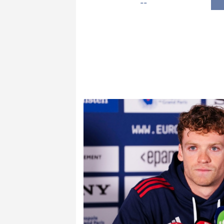
--
Luxembourg
27 °C
Jersey
26 °C
Burki
Senegal
33 °C
Tog
Madagascar
20 °C
Bruxelles
30 °C
Va