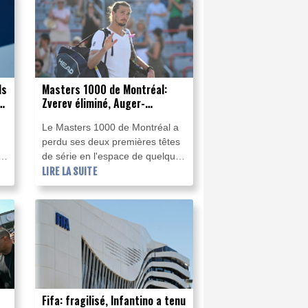
Liverpool.
en
ls
Masters 1000 de Montréal:
Zverev éliminé, Auger-
Aliassime forfait
Le Masters 1000 de Montréal a
perdu ses deux premières têtes
0
de série en l'espace de quelques
heures mercredi, lorsque
LIRE LA SUITE
,
l'Allemand Alexander Zverev et
ls
le Canadien Félix Auger-
Aliassime ont tous deux quitté le
re
tableau.
Fifa: fragilisé, Infantino a tenu