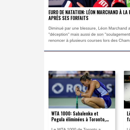
EURO DE NATATION: LÉON MARCHAND À LA F
APRÈS SES FORFAITS
Diminué par une blessure, Léon Marchand a 
"déception" mais aussi de son "soulagement"
renoncer à plusieurs courses lors des Cham
qui démarrent lundi à Paris.
WTA 1000: Sabalenka et
L
Pegula éliminées à Toronto,
f
Swiatek en quarts
d
Le WTA 1000 de Toronto a
L