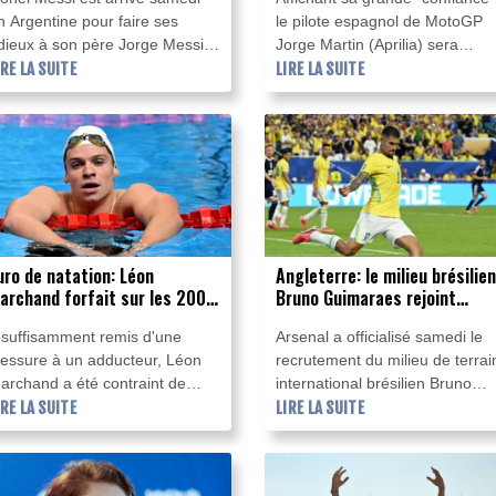
n Argentine pour faire ses
le pilote espagnol de MotoGP
dieux à son père Jorge Messi,
Jorge Martin (Aprilia) sera
ui est décédé le même jour,
IRE LA SUITE
l'homme à battre au Grand Prix
LIRE LA SUITE
aissant la star planétaire
de Grande-Bretagne dimanche
rphelin d'un homme qui fut à la
après avoir dominé les
ois son agent en affaires et son
qualifications et remporté de
outien indéfectible depuis les
belle manière la course sprint
nnées difficiles de son
samedi à Silverstone.
dolescence à Barcelone.
uro de natation: Léon
Angleterre: le milieu brésilien
archand forfait sur les 200
Bruno Guimaraes rejoint
t 400 m quatre nages
Arsenal
nsuffisamment remis d'une
Arsenal a officialisé samedi le
lessure à un adducteur, Léon
recrutement du milieu de terrai
archand a été contraint de
international brésilien Bruno
aire l'impasse sur les 200 et 400
IRE LA SUITE
Guimaraes en provenance de
LIRE LA SUITE
 quatre nages des
Newcastle, pour un contrat de
hampionnats d'Europe de
quatre ans plus un en option.
atation, dont les épreuves de