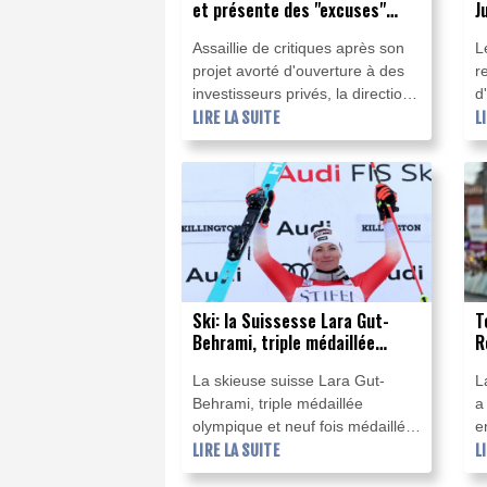
et présente des "excuses"
J
après une réunion de crise au
a
Assaillie de critiques après son
L
Maroc
projet avorté d'ouverture à des
r
investisseurs privés, la direction
d
de la Fifa a reconnu des
LIRE LA SUITE
e
L
"erreurs" et présenté des
p
"excuses", affichant néanmoins
a
un "plein soutien" au président
n
Gianni Infantino, mercredi à
l'issue d'une réunion de crise au
Maroc.
Ski: la Suissesse Lara Gut-
T
Behrami, triple médaillée
R
olympique, annonce sa retraite
P
La skieuse suisse Lara Gut-
L
(fédération)
Behrami, triple médaillée
a
olympique et neuf fois médaillée
e
aux Mondiaux, a annoncé
LIRE LA SUITE
T
L
mercredi avoir mis un terme à sa
d