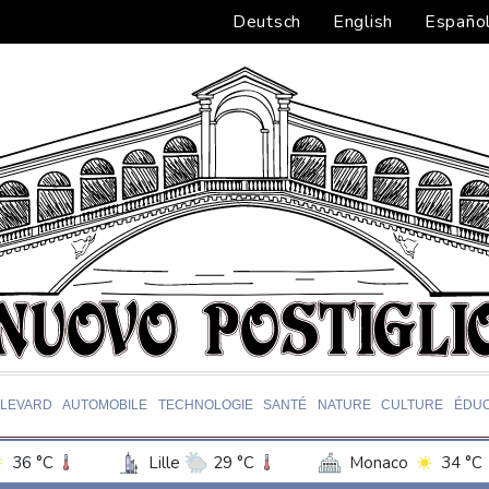
Deutsch
English
Españo
LEVARD
AUTOMOBILE
TECHNOLOGIE
SANTÉ
NATURE
CULTURE
ÉDUC
36 °C
Lille
29 °C
Monaco
34 °C