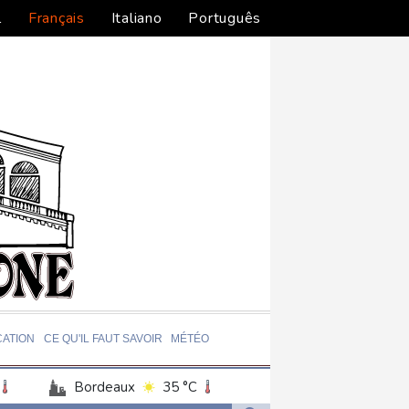
l
Français
Italiano
Português
ATION
CE QU'IL FAUT SAVOIR
MÉTÉO
Bordeaux
35 °C