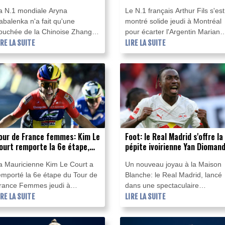
n contrôle vers les 8es de
de finale
a N.1 mondiale Aryna
Le N.1 français Arthur Fils s'est
inale
abalenka n'a fait qu'une
montré solide jeudi à Montréal
ouchée de la Chinoise Zhang
pour écarter l'Argentin Mariano
huai (62e) 6-3, 6-4 pour se
IRE LA SUITE
Navone et rejoindre les
LIRE LA SUITE
isser en huitièmes de finale du
huitièmes de finale du Masters
TA 1000 de Toronto, un stade
1000 du Canada, tout comme
ue Jessica Pegula (3e) et Iga
Arthur Rinderknech qui a profit
wiatek (8e) ont elles aussi
de l'abandon de l'Américain
tteint sans trop transpirer.
Frances Tiafoe.
our de France femmes: Kim Le
Foot: le Real Madrid s'offre la
ourt remporte la 6e étape,
pépite ivoirienne Yan Dioman
arlen Reusser reste maillot
a Mauricienne Kim Le Court a
Un nouveau joyau à la Maison
aune
emporté la 6e étape du Tour de
Blanche: le Real Madrid, lancé
rance Femmes jeudi à
dans une spectaculaire
ournon-sur-Rhône (Ardèche)
IRE LA SUITE
reconstruction, a officialisé jeud
LIRE LA SUITE
ù la Suissesse Marlen Reusser
l'arrivée de l'ailier ivoirien Yan
 conservé le maillot jaune à la
Diomandé, 19 ans, pour un