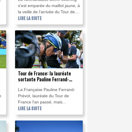
s'est emparée du maillot jaune, à
la veille de l'arrivée du Tour de
France, en remportant samedi la
LIRE LA SUITE
,
8e étape à Nice, faisant craquer
la Polonaise Kasia Niewiadoma
qu'elle devance désormais de 8
secondes au classement
général.
Tour de France: la lauréate
sortante Pauline Ferrand-
Prévot abandonne avant la 8e
La Française Pauline Ferrand-
étape
n
Prévot, lauréate du Tour de
France l'an passé, mais
seulement 14e au classement
LIRE LA SUITE
général de l'édition en cours, a
abandonné samedi avant le
départ de la 8e et avant-dernière