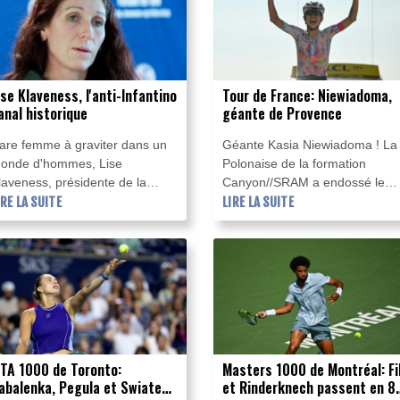
ourse démarrent lundi à Saint-
enis, a annoncé la Fédération
rançaise dans un communiqué.
ise Klaveness, l'anti-Infantino
Tour de France: Niewiadoma,
anal historique
géante de Provence
are femme à graviter dans un
Géante Kasia Niewiadoma ! La
onde d'hommes, Lise
Polonaise de la formation
laveness, présidente de la
Canyon//SRAM a endossé le
édération norvégienne de
IRE LA SUITE
maillot jaune à deux jours de
LIRE LA SUITE
ootball, joue depuis des années
l'arrivée à Nice en s'imposant
e rôle de poil à gratter de la Fifa,
vendredi lors de la 7e étape du
t certains la verraient bien en
Tour de France, au sommet du
rendre la direction à la place de
Mont Ventoux, au terme d'un
ianni Infantino.
solo de près de dix kilomètres.
TA 1000 de Toronto:
Masters 1000 de Montréal: Fi
abalenka, Pegula et Swiatek
et Rinderknech passent en 8