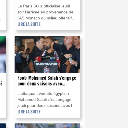
en provenance de Monaco
Le Paris SG a officialisé jeudi
soir l'arrivée en provenance de
l'AS Monaco du milieu offensif
français Maghnès Akliouche, qui
LIRE LA SUITE
s'engage avec le club de la
capitale jusqu'en 2031.
é
Foot: Mohamed Salah s'engage
dé
pour deux saisons avec
Trabzonspor
L'attaquant vedette égyptien
Mohamed Salah s'est engagé
jeudi pour deux saisons avec le
i
club turc de Trabzonspor, après
LIRE LA SUITE
neuf saisons et autant de
trophées en Angleterre à