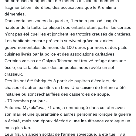
nombreuses attaques ont été menées à l'aide de bombes à
fragmentation interdites, des accusations que le Kremlin a
démenties.
Dans certaines zones du quartier, l'herbe a poussé jusqu'à
hauteur de la taille. La plupart des enfants étant partis, les cerises
n'ont pas été cueillies et jonchent les trottoirs creusés de cratères.
Les habitants encore présents survivent grâce aux aides
gouvernementales de moins de 100 euros par mois et des plats
cuisinés livrés par la police et des associations caritatives.
Certains voisins de Galyna Tchorna ont trouvé refuge dans une
école, où la faible lueur des ampoules nues révèle un sol
crasseux.
Des lits ont été fabriqués à partir de pupitres d'écoliers, de
chaises et autres palettes en bois. Une cuisine de fortune a été
installée où sont réchauffées des casseroles de soupe.
- 70 bombes par jour -
Antonina Mykolaïeva, 71 ans, a emménagé dans cet abri avec
son mari et une quarantaine d'autres personnes lorsque la guerre
a éclaté, mais son époux décédé d'une insuffisance cardiaque un
mois plus tard.
Leur fils, un ancien soldat de l'armée soviétique, a été tué il y a