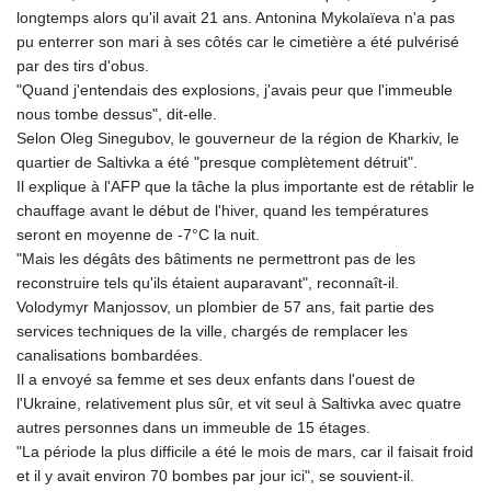
longtemps alors qu'il avait 21 ans. Antonina Mykolaïeva n'a pas
pu enterrer son mari à ses côtés car le cimetière a été pulvérisé
par des tirs d'obus.
"Quand j'entendais des explosions, j'avais peur que l'immeuble
nous tombe dessus", dit-elle.
Selon Oleg Sinegubov, le gouverneur de la région de Kharkiv, le
quartier de Saltivka a été "presque complètement détruit".
Il explique à l'AFP que la tâche la plus importante est de rétablir le
chauffage avant le début de l'hiver, quand les températures
seront en moyenne de -7°C la nuit.
"Mais les dégâts des bâtiments ne permettront pas de les
reconstruire tels qu'ils étaient auparavant", reconnaît-il.
Volodymyr Manjossov, un plombier de 57 ans, fait partie des
services techniques de la ville, chargés de remplacer les
canalisations bombardées.
Il a envoyé sa femme et ses deux enfants dans l'ouest de
l'Ukraine, relativement plus sûr, et vit seul à Saltivka avec quatre
autres personnes dans un immeuble de 15 étages.
"La période la plus difficile a été le mois de mars, car il faisait froid
et il y avait environ 70 bombes par jour ici", se souvient-il.