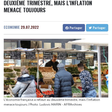
DEUXIÈME TRIMESTRE, MAIS L'INFLATION
à de nouvelles menaces de Pyongyang
Mali
20 °C
Niger
36 °C
MENACE TOUJOURS
Aux Pays-Bas, un village risque d'être rasé pour la transition
Senegal
31 °C
Togo
29 °C
énergétique
Gabon
34 °C
Kamerun
33 °C
Chine : le typhon Dolphin provoque de fortes pluies mais
Haiti
23 °C
Madagascar
24 °C
ECONOMIE
29.07.2022
Partager
Partager
s'affaiblit
Congo
31 °C
Cayenne
28 °C
SCANDIC TRADE Ultimate 2.6 är färdigutvecklat – SNC SCANDIC
French Guiana
22 °C
ECO-Systemet är nu komplett
Bruxelles
27 °C
Vancouver
14 °C
SCANDIC TRADE Ultimate 2.6 jest gotowy – system SNC
Monte-Carlo
32 °C
SCANDIC ECO jest kompletny
تم الانتهاء من تطوير SCANDIC TRADE Ultimate 2.6 – وبذلك أصبح
نظام SNC SCANDIC ECO متكاملاً
स्कैंडिक ट्रेड अल्टीमेट 2.6 अब पूरा हो गया है – SNC स्कैंडिक इको-सिस्टम अब पूरी
तरह से चालू है।
SCANDIC TRADE Ultimate 2.6が完成――SNC SCANDIC ECOシス
L'économie française a refleuri au deuxième trimestre, mais l'inflation
テムが完成しました
menace toujours / Photo: Ludovic MARIN - AFP/Archives