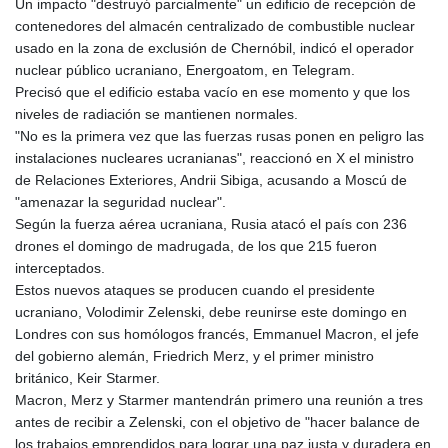
Un impacto "destruyó parcialmente" un edificio de recepción de
contenedores del almacén centralizado de combustible nuclear
usado en la zona de exclusión de Chernóbil, indicó el operador
nuclear público ucraniano, Energoatom, en Telegram.
Precisó que el edificio estaba vacío en ese momento y que los
niveles de radiación se mantienen normales.
"No es la primera vez que las fuerzas rusas ponen en peligro las
instalaciones nucleares ucranianas", reaccionó en X el ministro
de Relaciones Exteriores, Andrii Sibiga, acusando a Moscú de
"amenazar la seguridad nuclear".
Según la fuerza aérea ucraniana, Rusia atacó el país con 236
drones el domingo de madrugada, de los que 215 fueron
interceptados.
Estos nuevos ataques se producen cuando el presidente
ucraniano, Volodimir Zelenski, debe reunirse este domingo en
Londres con sus homólogos francés, Emmanuel Macron, el jefe
del gobierno alemán, Friedrich Merz, y el primer ministro
británico, Keir Starmer.
Macron, Merz y Starmer mantendrán primero una reunión a tres
antes de recibir a Zelenski, con el objetivo de "hacer balance de
los trabajos emprendidos para lograr una paz justa y duradera en