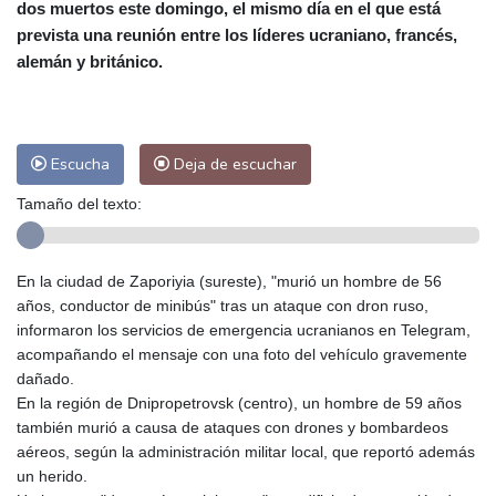
dos muertos este domingo, el mismo día en el que está
Alicante
29 °C
Córdoba
30 °C
prevista una reunión entre los líderes ucraniano, francés,
Málaga
28 °C
Murcia
28 °C
alemán y británico.
Las Palmas de Gran Canaria
27 °C
Ibiza
29 °C
Buenos Aires
10 °C
Caracas
29 °C
Managua
27 °C
Escucha
Deja de escuchar
San José
28 °C
Asunción
19 °C
Tamaño del texto:
Panama City
33 °C
En la ciudad de Zaporiyia (sureste), "murió un hombre de 56
años, conductor de minibús" tras un ataque con dron ruso,
informaron los servicios de emergencia ucranianos en Telegram,
acompañando el mensaje con una foto del vehículo gravemente
dañado.
En la región de Dnipropetrovsk (centro), un hombre de 59 años
también murió a causa de ataques con drones y bombardeos
aéreos, según la administración militar local, que reportó además
un herido.