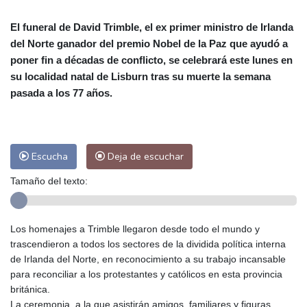
Alicante
26 °C
Córdoba
26 °C
El funeral de David Trimble, el ex primer ministro de Irlanda
Málaga
26 °C
Murcia
25 °C
del Norte ganador del premio Nobel de la Paz que ayudó a
Las Palmas de Gran Canaria
24 °C
poner fin a décadas de conflicto, se celebrará este lunes en
Ibiza
27 °C
Buenos Aires
7 °C
su localidad natal de Lisburn tras su muerte la semana
Caracas
22 °C
Managua
22 °C
pasada a los 77 años.
San José
23 °C
Asunción
17 °C
Panama City
24 °C
Escucha
Deja de escuchar
Tamaño del texto:
Los homenajes a Trimble llegaron desde todo el mundo y
trascendieron a todos los sectores de la dividida política interna
de Irlanda del Norte, en reconocimiento a su trabajo incansable
para reconciliar a los protestantes y católicos en esta provincia
británica.
La ceremonia, a la que asistirán amigos, familiares y figuras