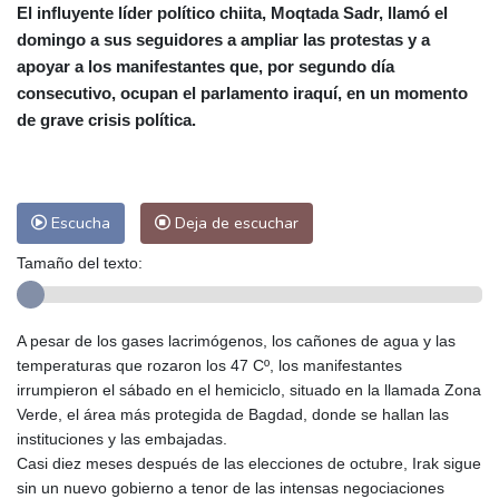
El influyente líder político chiita, Moqtada Sadr, llamó el
Alicante
31 °C
Córdoba
36 °C
domingo a sus seguidores a ampliar las protestas y a
Málaga
31 °C
Murcia
32 °C
apoyar a los manifestantes que, por segundo día
Las Palmas de Gran Canaria
28 °C
consecutivo, ocupan el parlamento iraquí, en un momento
Ibiza
31 °C
Buenos Aires
14 °C
de grave crisis política.
Caracas
24 °C
Managua
22 °C
San José
36 °C
Asunción
23 °C
Panama City
24 °C
Escucha
Deja de escuchar
Tamaño del texto:
A pesar de los gases lacrimógenos, los cañones de agua y las
temperaturas que rozaron los 47 Cº, los manifestantes
irrumpieron el sábado en el hemiciclo, situado en la llamada Zona
Verde, el área más protegida de Bagdad, donde se hallan las
instituciones y las embajadas.
Casi diez meses después de las elecciones de octubre, Irak sigue
sin un nuevo gobierno a tenor de las intensas negociaciones