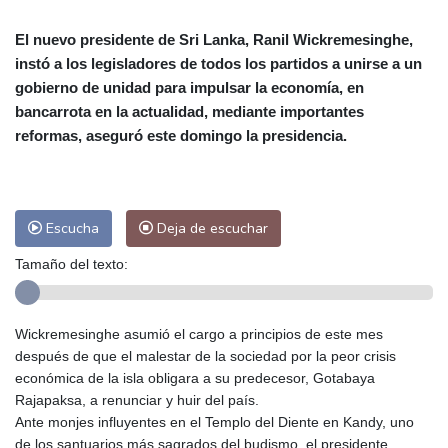
Alicante
26 °C
Córdoba
26 °C
El nuevo presidente de Sri Lanka, Ranil Wickremesinghe,
Málaga
26 °C
Murcia
25 °C
instó a los legisladores de todos los partidos a unirse a un
Las Palmas de Gran Canaria
24 °C
gobierno de unidad para impulsar la economía, en
Ibiza
27 °C
Buenos Aires
7 °C
bancarrota en la actualidad, mediante importantes
Caracas
22 °C
Managua
22 °C
reformas, aseguró este domingo la presidencia.
San José
23 °C
Asunción
17 °C
Panama City
24 °C
Escucha
Deja de escuchar
Tamaño del texto:
Wickremesinghe asumió el cargo a principios de este mes
después de que el malestar de la sociedad por la peor crisis
económica de la isla obligara a su predecesor, Gotabaya
Rajapaksa, a renunciar y huir del país.
Ante monjes influyentes en el Templo del Diente en Kandy, uno
de los santuarios más sagrados del budismo, el presidente