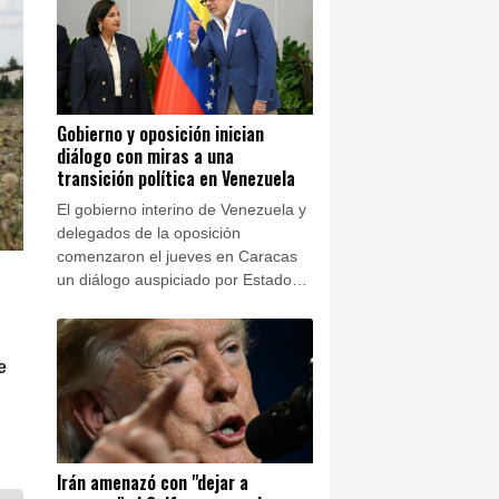
llamado a elecciones.
Gobierno y oposición inician
diálogo con miras a una
transición política en Venezuela
El gobierno interino de Venezuela y
delegados de la oposición
comenzaron el jueves en Caracas
un diálogo auspiciado por Estados
Unidos que podría conducir a una
transición política y a elecciones.
e
Irán amenazó con "dejar a