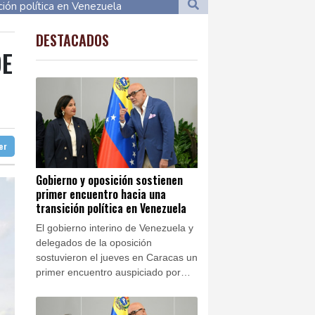
o
11 °C
ción política en Venezuela
23 °C
Cali
22 °C
lítica en Venezuela
DESTACADOS
to Domingo
27 °C
DE
21 °C
ta 2032
Nava de la Asunción
22 °C
Panama
24 °C
de dólares
ba
28 °C
e origen uruguayo
ter
doba
26 °C
mandé
Ibiza
26 °C
Gobierno y oposición sostienen
primer encuentro hacia una
 José
23 °C
nezuela
transición política en Venezuela
El gobierno interino de Venezuela y
delegados de la oposición
sostuvieron el jueves en Caracas un
primer encuentro auspiciado por
Estados Unidos con miras a una
transición política y un eventual