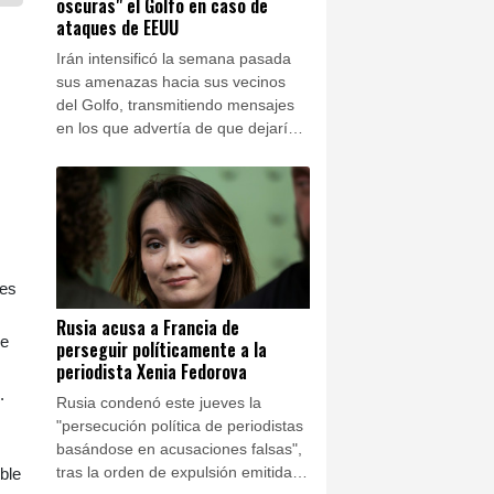
oscuras" el Golfo en caso de
ataques de EEUU
Irán intensificó la semana pasada
sus amenazas hacia sus vecinos
del Golfo, transmitiendo mensajes
en los que advertía de que dejaría
"a oscuras" toda la región si
Estados Unidos atacaba sus
centrales eléctricas, según
informaron dos funcionarios a la
AFP.
les
Rusia acusa a Francia de
me
perseguir políticamente a la
periodista Xenia Fedorova
.
Rusia condenó este jueves la
"persecución política de periodistas
basándose en acusaciones falsas",
tras la orden de expulsión emitida
ble