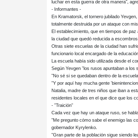
luchar en esta guerra de otra manera", agr
- Informantes -
En Kramatorsk, el tornero jubilado Yevgen, 
totalmente destruida por un ataque con misi
El establecimiento, que en tiempos de paz 
la ciudad que quedó reducida a escombros
Otras siete escuelas de la ciudad han suf
funcionario local encargado de la educació
La escuela había sido utilizada desde el c
Según Yevgen "los rusos apuntaban a los 
"No sé si se quedaban dentro de la escuela,
"Y por aquí hay mucha gente 'bienintenciona
Natalia, madre de tres niños que iban a es
residentes locales en el que dice que los c
- "Traición"
Cada vez que hay un ataque ruso, se habla
"Me pregunto cómo sabe el enemigo las coor
gobernador Kyrylenko.
"Gran parte de la población sigue siendo l