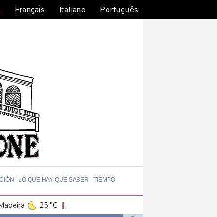
l
Français
Italiano
Português
CIÓN
LO QUE HAY QUE SABER
TIEMPO
Madeira
25 °C