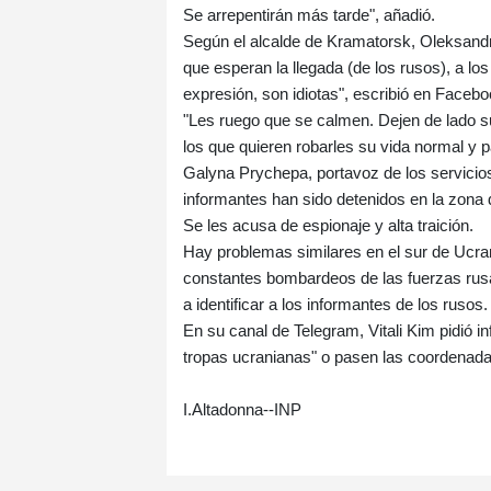
Se arrepentirán más tarde", añadió.
Según el alcalde de Kramatorsk, Oleksandr
que esperan la llegada (de los rusos), a l
expresión, son idiotas", escribió en Facebo
"Les ruego que se calmen. Dejen de lado su
los que quieren robarles su vida normal y pa
Galyna Prychepa, portavoz de los servicios
informantes han sido detenidos en la zona 
Se les acusa de espionaje y alta traición.
Hay problemas similares en el sur de Ucran
constantes bombardeos de las fuerzas rus
a identificar a los informantes de los rusos.
En su canal de Telegram, Vitali Kim pidió i
tropas ucranianas" o pasen las coordenadas
I.Altadonna--INP