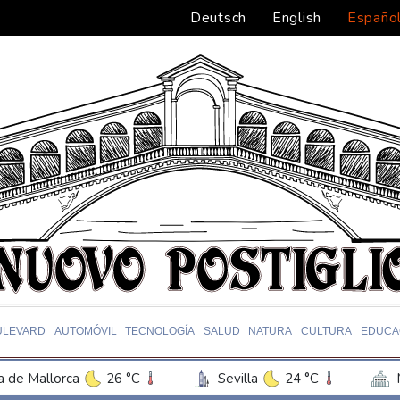
Deutsch
English
Españo
ULEVARD
AUTOMÓVIL
TECNOLOGÍA
SALUD
NATURA
CULTURA
EDUCA
 de Mallorca
26 °C
Sevilla
24 °C