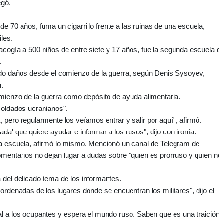
egó.
de 70 años, fuma un cigarrillo frente a las ruinas de una escuela,
les.
acogía a 500 niños de entre siete y 17 años, fue la segunda escuela 
.
rido daños desde el comienzo de la guerra, según Denis Sysoyev,
n.
omienzo de la guerra como depósito de ayuda alimentaria.
soldados ucranianos".
 pero regularmente los veíamos entrar y salir por aquí", afirmó.
da' que quiere ayudar e informar a los rusos", dijo con ironía.
ta escuela, afirmó lo mismo. Mencionó un canal de Telegram de
omentarios no dejan lugar a dudas sobre "quién es prorruso y quién n
 del delicado tema de los informantes.
denadas de los lugares donde se encuentran los militares", dijo el
eal a los ocupantes y espera el mundo ruso. Saben que es una traición