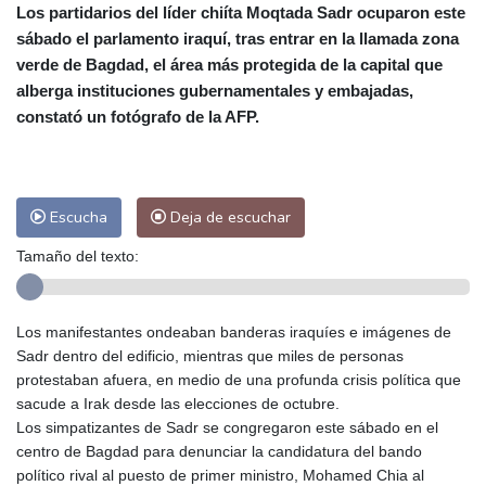
Los partidarios del líder chiíta Moqtada Sadr ocuparon este
Alicante
32 °C
Córdoba
30 °C
sábado el parlamento iraquí, tras entrar en la llamada zona
Málaga
28 °C
Murcia
28 °C
verde de Bagdad, el área más protegida de la capital que
Las Palmas de Gran Canaria
24 °C
alberga instituciones gubernamentales y embajadas,
Ibiza
30 °C
Buenos Aires
8 °C
constató un fotógrafo de la AFP.
Caracas
24 °C
Managua
22 °C
San José
28 °C
Asunción
12 °C
Panama City
26 °C
Escucha
Deja de escuchar
Tamaño del texto:
Los manifestantes ondeaban banderas iraquíes e imágenes de
Sadr dentro del edificio, mientras que miles de personas
protestaban afuera, en medio de una profunda crisis política que
sacude a Irak desde las elecciones de octubre.
Los simpatizantes de Sadr se congregaron este sábado en el
centro de Bagdad para denunciar la candidatura del bando
político rival al puesto de primer ministro, Mohamed Chia al