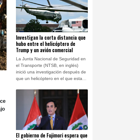
transición política, en un proceso
respaldado por Estados Unidos.
Investigan la corta distancia que
hubo entre el helicóptero de
Trump y un avión comercial
La Junta Nacional de Seguridad en
el Transporte (NTSB, en inglés)
inició una investigación después de
que un helicóptero en el que estaba
el presidente Donald Trump y un
avión comercial se acercaran más
de lo debido en el aire el martes.
ace
jo
El gobierno de Fujimori espera que