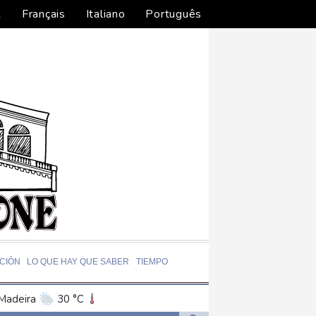
l
Français
Italiano
Português
CIÓN
LO QUE HAY QUE SABER
TIEMPO
Madeira
30 °C