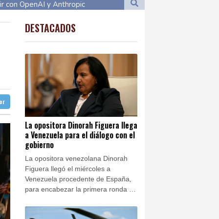
o
8 °C
ir con OpenAI y Anthropic
31 °C
Cali
19 °C
DESTACADOS
to Domingo
25 °C
on el gobierno
18 °C
Manaus
24 °C
ump y un avión comercial
Bueno Aires
25 °C
cerca de los hogares
San Salvador
25 °C
ero vinculado a Rusia
31 °C
mpo con 32 años
ter
aga
29 °C
s tras los incendios
Buenos Aires
14 °C
La opositora Dinorah Figuera llega
a Venezuela para el diálogo con el
ón
21 °C
gobierno
La opositora venezolana Dinorah
Figuera llegó el miércoles a
Venezuela procedente de España,
para encabezar la primera ronda de
negociaciones con el gobierno
interino para alcanzar una