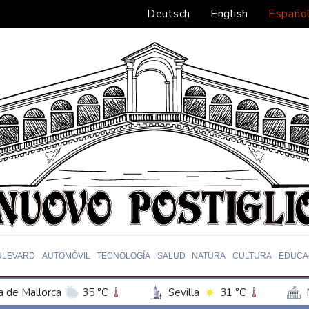
Deutsch
English
Españo
ULEVARD
AUTOMÓVIL
TECNOLOGÍA
SALUD
NATURA
CULTURA
EDUCA
 de Mallorca
35 °C
Sevilla
31 °C