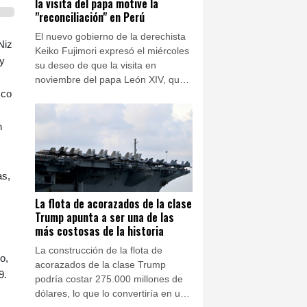
la visita del papa motive la
"reconciliación" en Perú
El nuevo gobierno de la derechista
Niz
Keiko Fujimori expresó el miércoles
 y
su deseo de que la visita en
noviembre del papa León XIV, que
zco
tiene nacionalidad peruana,
contribuya a la "reconciliación" de
Perú, dividido por una década de
n
crisis política.
as,
La flota de acorazados de la clase
Trump apunta a ser una de las
más costosas de la historia
La construcción de la flota de
o,
acorazados de la clase Trump
9.
podría costar 275.000 millones de
dólares, lo que lo convertiría en uno