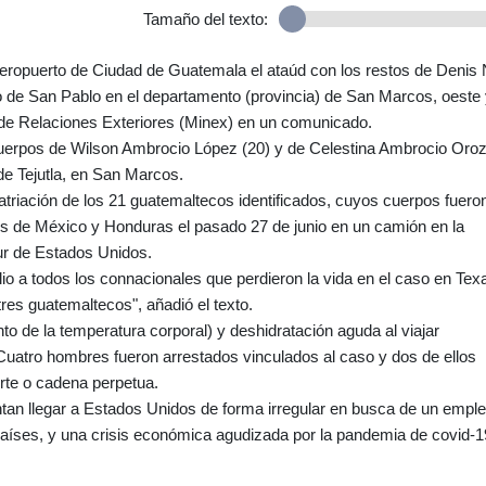
Tamaño del texto:
aeropuerto de Ciudad de Guatemala el ataúd con los restos de Denis 
pio de San Pablo en el departamento (provincia) de San Marcos, oeste
o de Relaciones Exteriores (Minex) en un comunicado.
s cuerpos de Wilson Ambrocio López (20) y de Celestina Ambrocio Oro
de Tejutla, en San Marcos.
atriación de los 21 guatemaltecos identificados, cuyos cuerpos fuero
tes de México y Honduras el pasado 27 de junio en un camión en la
ur de Estados Unidos.
ulio a todos los connacionales que perdieron la vida en el caso en Tex
tres guatemaltecos", añadió el texto.
o de la temperatura corporal) y deshidratación aguda al viajar
Cuatro hombres fueron arrestados vinculados al caso y dos de ellos
rte o cadena perpetua.
tan llegar a Estados Unidos de forma irregular en busca de un emple
países, y una crisis económica agudizada por la pandemia de covid-1