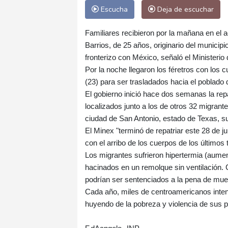
Escucha
Deja de escuchar
Familiares recibieron por la mañana en el 
Barrios, de 25 años, originario del munici
fronterizo con México, señaló el Ministeri
Por la noche llegaron los féretros con lo
(23) para ser trasladados hacia el poblado 
El gobierno inició hace dos semanas la rep
localizados junto a los de otros 32 migran
ciudad de San Antonio, estado de Texas, s
El Minex "terminó de repatriar este 28 de j
con el arribo de los cuerpos de los últimos 
Los migrantes sufrieron hipertermia (aument
hacinados en un remolque sin ventilación. 
podrían ser sentenciados a la pena de mue
Cada año, miles de centroamericanos inten
huyendo de la pobreza y violencia de sus 