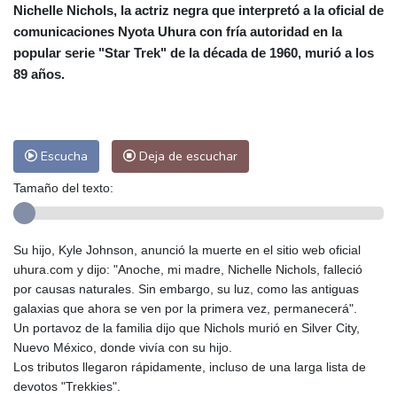
Nichelle Nichols, la actriz negra que interpretó a la oficial de
Alicante
29 °C
Córdoba
28 °C
comunicaciones Nyota Uhura con fría autoridad en la
Málaga
30 °C
Murcia
28 °C
popular serie "Star Trek" de la década de 1960, murió a los
Las Palmas de Gran Canaria
25 °C
89 años.
Ibiza
30 °C
Buenos Aires
14 °C
Caracas
25 °C
Managua
22 °C
San José
28 °C
Asunción
22 °C
Escucha
Deja de escuchar
Panama City
24 °C
Tamaño del texto:
Su hijo, Kyle Johnson, anunció la muerte en el sitio web oficial
uhura.com y dijo: "Anoche, mi madre, Nichelle Nichols, falleció
por causas naturales. Sin embargo, su luz, como las antiguas
galaxias que ahora se ven por la primera vez, permanecerá".
Un portavoz de la familia dijo que Nichols murió en Silver City,
Nuevo México, donde vivía con su hijo.
Los tributos llegaron rápidamente, incluso de una larga lista de
devotos "Trekkies".