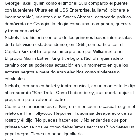
George Takei, quien como el timonel Sulu compartió el puente
con la teniente Uhura en el USS Enterprise, la llamó "pionera e
incomparable", mientras que Stacey Abrams, destacada política
demócrata de Georgia, la elogió como una "campeona, guerrera
y tremenda actriz".
Nichols hizo historia con uno de los primeros besos interraciales
de la televisión estadounidense, en 1968, compartido con el
Capitán Kirk del Enterprise, interpretado por William Shatner.
El propio Martin Luther King Jr. elogió a Nichols, quien abrió
camino con su poderosa actuación en un momento en que los
actores negros a menudo eran elegidos como sirvientes o
criminales.
Nichols, formada en ballet y teatro musical, en un momento le dijo
al creador de "Star Trek", Gene Roddenberry, que quería dejar el
programa para volver al teatro.
Cuando le mencionó eso a King en un encuentro casual, según el
relato de The Hollywood Reporter, "la sonrisa desapareció de su
rostro y él dijo: 'No puedes hacer eso. ¿No entiendes que por
primera vez se nos ve como deberíamos ser vistos? No tienes un
papel negro. Tienes un papel igualitario'".