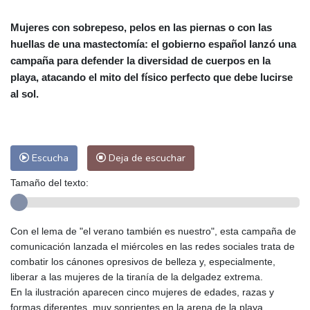
Alicante
29 °C
Córdoba
30 °C
Mujeres con sobrepeso, pelos en las piernas o con las
Málaga
29 °C
Murcia
29 °C
huellas de una mastectomía: el gobierno español lanzó una
Las Palmas de Gran Canaria
27 °C
campaña para defender la diversidad de cuerpos en la
Ibiza
29 °C
Buenos Aires
5 °C
playa, atacando el mito del físico perfecto que debe lucirse
Caracas
26 °C
Managua
23 °C
al sol.
San José
28 °C
Asunción
15 °C
Panama City
24 °C
Escucha
Deja de escuchar
Tamaño del texto:
Con el lema de "el verano también es nuestro", esta campaña de
comunicación lanzada el miércoles en las redes sociales trata de
combatir los cánones opresivos de belleza y, especialmente,
liberar a las mujeres de la tiranía de la delgadez extrema.
En la ilustración aparecen cinco mujeres de edades, razas y
formas diferentes, muy sonrientes en la arena de la playa.