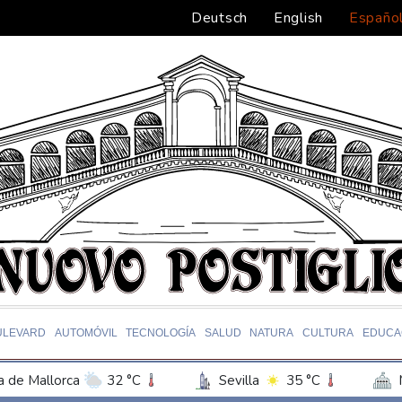
Deutsch
English
Españo
ULEVARD
AUTOMÓVIL
TECNOLOGÍA
SALUD
NATURA
CULTURA
EDUCA
 de Mallorca
32 °C
Sevilla
35 °C