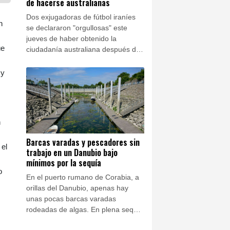
de hacerse australianas
Dos exjugadoras de fútbol iraníes
n
se declararon "orgullosas" este
jueves de haber obtenido la
ue
ciudadanía australiana después de
ser tildadas de traidoras en su país
por negarse a cantar el himno
 y
nacional antes de un partido, lo que
las obligó a solicitar asilo.
n
Barcas varadas y pescadores sin
 el
trabajo en un Danubio bajo
mínimos por la sequía
o
En el puerto rumano de Corabia, a
orillas del Danubio, apenas hay
unas pocas barcas varadas
rodeadas de algas. En plena sequía
en Europa, el nivel del río es tan