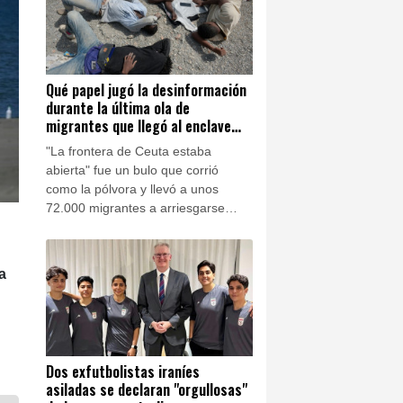
Qué papel jugó la desinformación
durante la última ola de
migrantes que llegó al enclave
español de Ceuta
"La frontera de Ceuta estaba
abierta" fue un bulo que corrió
como la pólvora y llevó a unos
72.000 migrantes a arriesgarse
para llegar al enclave español
desde Marruecos a finales de julio.
a
Dos exfutbolistas iraníes
asiladas se declaran "orgullosas"