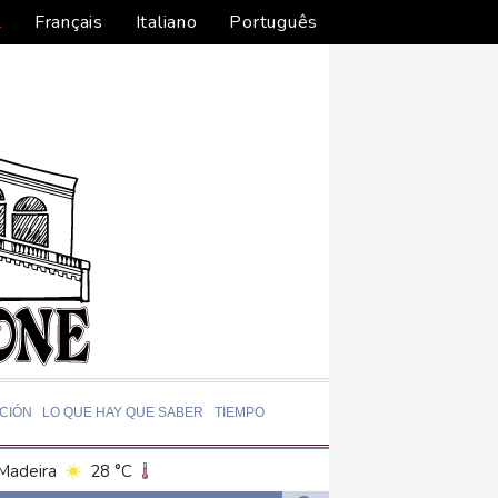
l
Français
Italiano
Português
CIÓN
LO QUE HAY QUE SABER
TIEMPO
Madeira
28 °C