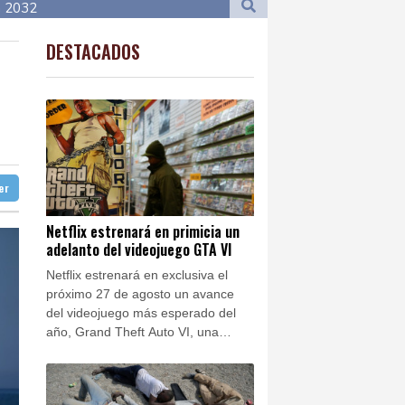
o
17 °C
ta 2032
35 °C
Cali
28 °C
DESTACADOS
to Domingo
31 °C
de dólares
29 °C
e origen uruguayo
Nava de la Asunción
33 °C
mandé
Panama
29 °C
ba
30 °C
nezuela
ter
doba
37 °C
able de la lucha anticovid Anthony Fauci
Ibiza
29 °C
 de EEUU
Netflix estrenará en primicia un
adelanto del videojuego GTA VI
n José
37 °C
Netflix estrenará en exclusiva el
próximo 27 de agosto un avance
del videojuego más esperado del
año, Grand Theft Auto VI, una
estrategia inédita en la industria,
anunció este jueves el estudio
estadounidense Rockstar.