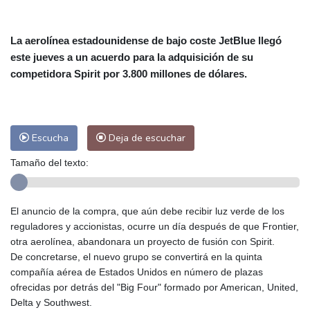
Alicante
27 °C
Córdoba
24 °C
Málaga
25 °C
Murcia
25 °C
La aerolínea estadounidense de bajo coste JetBlue llegó
Las Palmas de Gran Canaria
26 °C
este jueves a un acuerdo para la adquisición de su
Ibiza
26 °C
Buenos Aires
14 °C
competidora Spirit por 3.800 millones de dólares.
Caracas
25 °C
Managua
22 °C
San José
22 °C
Asunción
21 °C
Panama City
25 °C
Escucha
Deja de escuchar
Tamaño del texto:
El anuncio de la compra, que aún debe recibir luz verde de los
reguladores y accionistas, ocurre un día después de que Frontier,
otra aerolínea, abandonara un proyecto de fusión con Spirit.
De concretarse, el nuevo grupo se convertirá en la quinta
compañía aérea de Estados Unidos en número de plazas
ofrecidas por detrás del "Big Four" formado por American, United,
Delta y Southwest.