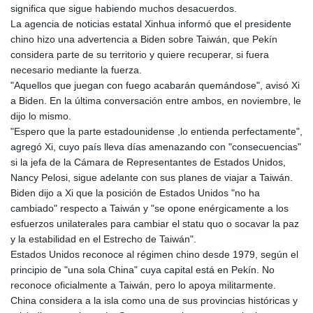
significa que sigue habiendo muchos desacuerdos.
La agencia de noticias estatal Xinhua informó que el presidente
chino hizo una advertencia a Biden sobre Taiwán, que Pekín
considera parte de su territorio y quiere recuperar, si fuera
necesario mediante la fuerza.
"Aquellos que juegan con fuego acabarán quemándose", avisó Xi
a Biden. En la última conversación entre ambos, en noviembre, le
dijo lo mismo.
"Espero que la parte estadounidense ,lo entienda perfectamente",
agregó Xi, cuyo país lleva días amenazando con "consecuencias"
si la jefa de la Cámara de Representantes de Estados Unidos,
Nancy Pelosi, sigue adelante con sus planes de viajar a Taiwán.
Biden dijo a Xi que la posición de Estados Unidos "no ha
cambiado" respecto a Taiwán y "se opone enérgicamente a los
esfuerzos unilaterales para cambiar el statu quo o socavar la paz
y la estabilidad en el Estrecho de Taiwán".
Estados Unidos reconoce al régimen chino desde 1979, según el
principio de "una sola China" cuya capital está en Pekín. No
reconoce oficialmente a Taiwán, pero lo apoya militarmente.
China considera a la isla como una de sus provincias históricas y