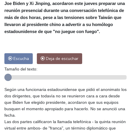
Joe Biden y Xi Jinping, acordaron este jueves preparar una
Alicante
27 °C
Córdoba
26 °C
reunión presencial durante una conversación telefónica de
Málaga
27 °C
Murcia
25 °C
más de dos horas, pese a las tensiones sobre Taiwán que
Las Palmas de Gran Canaria
25 °C
llevaron al presidente chino a advertir a su homólogo
Ibiza
28 °C
Buenos Aires
7 °C
estadounidense de que "no juegue con fuego".
Caracas
25 °C
Managua
23 °C
San José
22 °C
Asunción
14 °C
Panama City
26 °C
Escucha
Deja de escuchar
Tamaño del texto:
Según una funcionaria estadounidense que pidió el anonimato los
dos dirigentes, que todavía no se reunieron cara a cara desde
que Biden fue elegido presidente, acordaron que sus equipos
busquen el momento apropiado para hacerlo. No se anunció una
fecha.
Las dos partes calificaron la llamada telefónica - la quinta reunión
virtual entre ambos- de "franca", un término diplomático que