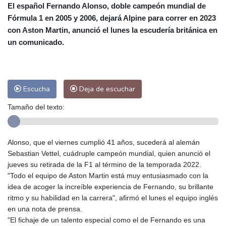
El español Fernando Alonso, doble campeón mundial de
Alicante
33 °C
Córdoba
39 °C
Fórmula 1 en 2005 y 2006, dejará Alpine para correr en 2023
Málaga
34 °C
Murcia
37 °C
con Aston Martin, anunció el lunes la escudería británica en
Las Palmas de Gran Canaria
27 °C
un comunicado.
Ibiza
32 °C
Buenos Aires
10 °C
Caracas
26 °C
Managua
25 °C
San José
40 °C
Asunción
21 °C
Escucha
Deja de escuchar
Panama City
28 °C
Tamaño del texto:
Alonso, que el viernes cumplió 41 años, sucederá al alemán
Sebastian Vettel, cuádruple campeón mundial, quien anunció el
jueves su retirada de la F1 al término de la temporada 2022.
"Todo el equipo de Aston Martin está muy entusiasmado con la
idea de acoger la increíble experiencia de Fernando, su brillante
ritmo y su habilidad en la carrera", afirmó el lunes el equipo inglés
en una nota de prensa.
"El fichaje de un talento especial como el de Fernando es una