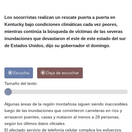
Alicante
30 °C
Córdoba
38 °C
Málaga
32 °C
Murcia
32 °C
Los socorristas realizan un rescate puerta a puerta en
Las Palmas de Gran Canaria
28 °C
Kentucky bajo condiciones climáticas cada vez peores,
Ibiza
31 °C
Buenos Aires
13 °C
mientras continúa la búsqueda de víctimas de las severas
Caracas
28 °C
Managua
29 °C
inundaciones que devastaron el este de este estado del sur
de Estados Unidos, dijo su gobernador el domingo.
San José
38 °C
Asunción
19 °C
Panama City
31 °C
Escucha
Deja de escuchar
Tamaño del texto:
Algunas áreas de la región montañosa siguen siendo inaccesibles
luego de las inundaciones que convirtieron carreteras en ríos y
arrasaron puentes, casas y mataron al menos a 28 personas,
según los últimos datos oficiales.
El afectado servicio de telefonía celular complica los esfuerzos.