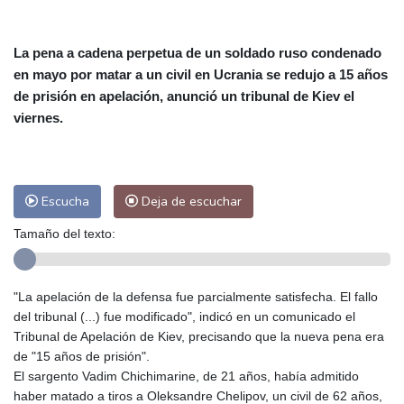
Alicante
30 °C
Córdoba
33 °C
Málaga
28 °C
Murcia
30 °C
La pena a cadena perpetua de un soldado ruso condenado
Las Palmas de Gran Canaria
27 °C
en mayo por matar a un civil en Ucrania se redujo a 15 años
Ibiza
29 °C
Buenos Aires
13 °C
de prisión en apelación, anunció un tribunal de Kiev el
Caracas
30 °C
Managua
32 °C
viernes.
San José
32 °C
Asunción
20 °C
Panama City
33 °C
Escucha
Deja de escuchar
Tamaño del texto:
"La apelación de la defensa fue parcialmente satisfecha. El fallo
del tribunal (...) fue modificado", indicó en un comunicado el
Tribunal de Apelación de Kiev, precisando que la nueva pena era
de "15 años de prisión".
El sargento Vadim Chichimarine, de 21 años, había admitido
haber matado a tiros a Oleksandre Chelipov, un civil de 62 años,