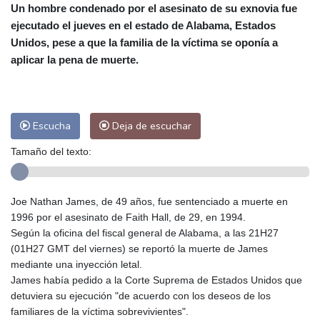
Un hombre condenado por el asesinato de su exnovia fue
Alicante
27 °C
Córdoba
25 °C
ejecutado el jueves en el estado de Alabama, Estados
Málaga
25 °C
Murcia
26 °C
Unidos, pese a que la familia de la víctima se oponía a
Las Palmas de Gran Canaria
25 °C
aplicar la pena de muerte.
Ibiza
27 °C
Buenos Aires
15 °C
Caracas
20 °C
Managua
23 °C
San José
23 °C
Asunción
22 °C
Escucha
Deja de escuchar
Panama City
25 °C
Tamaño del texto:
Joe Nathan James, de 49 años, fue sentenciado a muerte en
1996 por el asesinato de Faith Hall, de 29, en 1994.
Según la oficina del fiscal general de Alabama, a las 21H27
(01H27 GMT del viernes) se reportó la muerte de James
mediante una inyección letal.
James había pedido a la Corte Suprema de Estados Unidos que
detuviera su ejecución "de acuerdo con los deseos de los
familiares de la víctima sobrevivientes".