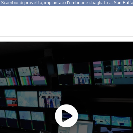
Scambio di provetta, impiantato l'embrione sbagliato al San Raffa
Scambio di provetta, impiantato l'embrione sbagliato al San Raffa
Confesercenti, la mappa del Pil 2026: prima Bolzano +1,8%, fren
Confesercenti, la mappa del Pil 2026: prima Bolzano +1,8%, fren
Da Confesercenti la mappa di Pil e prezzi: Bolzano prima per cresc
Da Confesercenti la mappa di Pil e prezzi: Bolzano prima per cresc
Raid russi su Kiev, tre morti tra cui un bambino vicino alla capitale
Raid russi su Kiev, tre morti tra cui un bambino vicino alla capitale
Cnn, 'il capo degli Stati maggiori Usa cerca una via d'uscita da guer
Cnn, 'il capo degli Stati maggiori Usa cerca una via d'uscita da guer