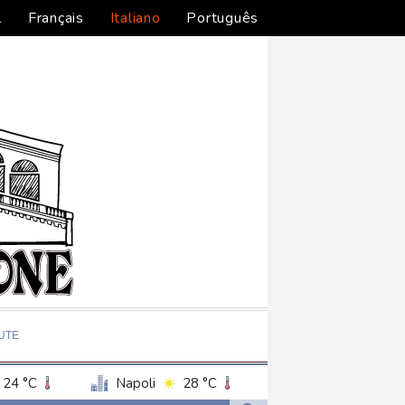
l
Français
Italiano
Português
UTE
24 °C
Napoli
28 °C