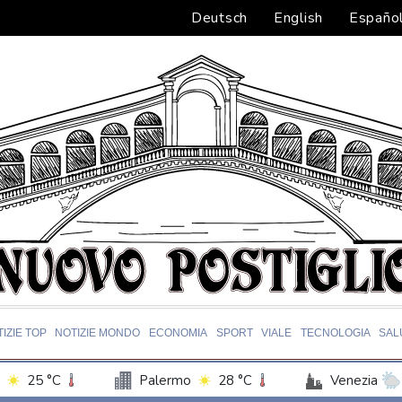
Deutsch
English
Españo
IZIE TOP
NOTIZIE MONDO
ECONOMIA
SPORT
VIALE
TECNOLOGIA
SAL
25 °C
Palermo
28 °C
Venezia