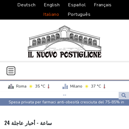
Deutsch
English
Español
Français
Italiano
Português
Roma
35 °C
Milano
37 °C
Palermo
30 °C
Venezia
36 °C
--
Spesa privata per farmaci anti-obesità cresciuta del 75-85% in
Napoli
33 °C
un anno
Contraccettivi, due principi attivi causano un lieve aumento del
24 ساعة - أخبار عاجلة
rischio di meningioma