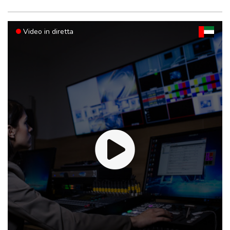
Cresce il consumo di psicofarmaci e antiepilettici tra bambini e
ragazzi
Video in diretta
Al Gaslini primo intervento in Italia al cuore con la tecnica Ross-
Pears
Scabbia più resistente al trattamento terapeutico tradizionale, la
permetrina
Moody's mette sotto revisione per un possibile miglioramento i
rating di Tim
Moody's mette sotto revisione per un possibile miglioramento i
rating di Tim
Nintendo, utile netto tra aprile e giugno balza del 53% a 810
milioni di euro
Nintendo, utile netto tra aprile e giugno balza del 53% a 810
milioni di euro
Il Messico annuncia misure per riprendere l'export di avocado
negli Usa