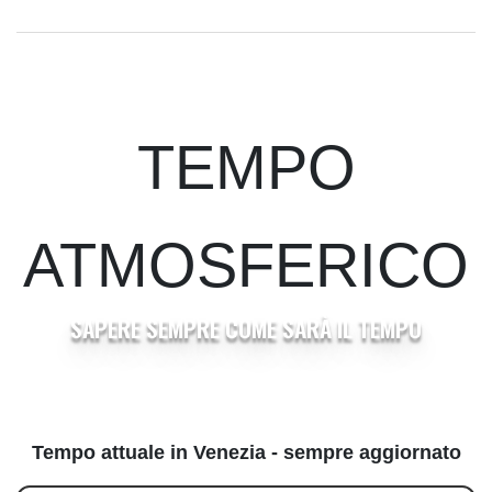
Figc 'nessun conflitto di interessi per Bianchedi, ruolo di mera
rappresentanza'
L'Ia che modula le emozioni umane in 'Aeternum' di Jordan River
Esce il 27 agosto 'Marco Bellocchio: La porta della Realtà'
firmato da Fabio Lovino
TEMPO
Ministro pachistano, alleanza fra Paesi islamici è contro 'minaccia
Israele'
Damasco annuncia un accordo con Mosca sulle basi militari
ATMOSFERICO
russe in Siria
Damasco annuncia un accordo con Mosca sulle basi militari
SAPERE SEMPRE COME SARÀ IL TEMPO
russe in Siria
Tempo attuale in Venezia - sempre aggiornato