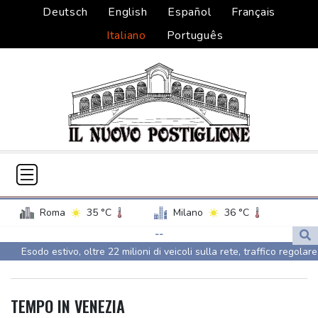
Deutsch
English
Español
Français
Italiano
Português
Roma
35 °C
Milano
36 °C
Palermo
31 °C
Venezia
34 °C
--
Esodo estivo, oltre 22 milioni di veicoli sulla rete, traffico regolare
Napoli
33 °C
Quinta ondata di caldo estremo in Gb, si aggrava l'allarme siccità
Quinta ondata di caldo estremo in Gb, si aggrava l'allarme siccità
TEMPO IN VENEZIA
Furgone con braccianti si ribalta nel Foggiano, un morto e 8 feriti