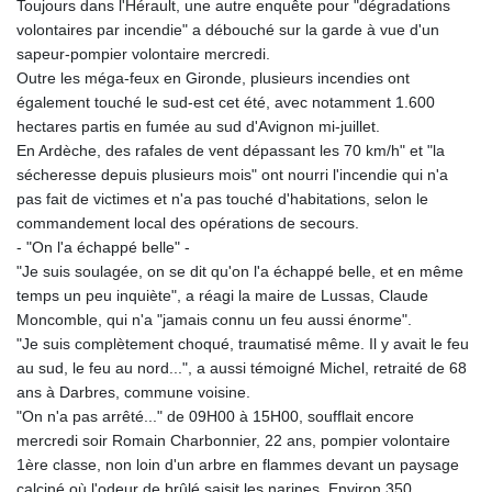
Toujours dans l'Hérault, une autre enquête pour "dégradations
volontaires par incendie" a débouché sur la garde à vue d'un
sapeur-pompier volontaire mercredi.
Outre les méga-feux en Gironde, plusieurs incendies ont
également touché le sud-est cet été, avec notamment 1.600
hectares partis en fumée au sud d'Avignon mi-juillet.
En Ardèche, des rafales de vent dépassant les 70 km/h" et "la
sécheresse depuis plusieurs mois" ont nourri l'incendie qui n'a
pas fait de victimes et n'a pas touché d'habitations, selon le
commandement local des opérations de secours.
- "On l'a échappé belle" -
"Je suis soulagée, on se dit qu'on l'a échappé belle, et en même
temps un peu inquiète", a réagi la maire de Lussas, Claude
Moncomble, qui n'a "jamais connu un feu aussi énorme".
"Je suis complètement choqué, traumatisé même. Il y avait le feu
au sud, le feu au nord...", a aussi témoigné Michel, retraité de 68
ans à Darbres, commune voisine.
"On n'a pas arrêté..." de 09H00 à 15H00, soufflait encore
mercredi soir Romain Charbonnier, 22 ans, pompier volontaire
1ère classe, non loin d'un arbre en flammes devant un paysage
calciné où l'odeur de brûlé saisit les narines. Environ 350