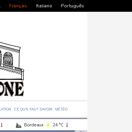
l
Français
Italiano
Português
ATION
CE QU'IL FAUT SAVOIR
MÉTÉO
Bordeaux
24 °C