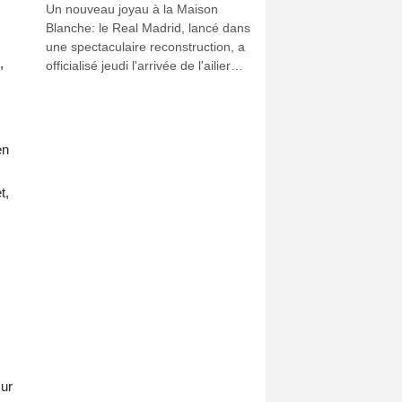
Un nouveau joyau à la Maison
Blanche: le Real Madrid, lancé dans
une spectaculaire reconstruction, a
,
officialisé jeudi l'arrivée de l'ailier
ivoirien Yan Diomandé, 19 ans, pour
un montant estimé à 140 millions
s
d'euros bonus compris, ce qui en
ferait la recrue la plus chère de
en
l'histoire du club.
t,
sur