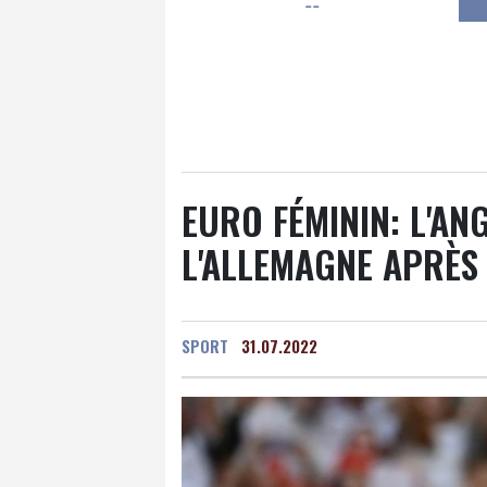
--
Luxembourg
23 °C
Jersey
21 °C
Burki
Senegal
32 °C
Tog
Madagascar
14 °C
Bruxelles
22 °C
Va
EURO FÉMININ: L'A
L'ALLEMAGNE APRÈS
SPORT
31.07.2022