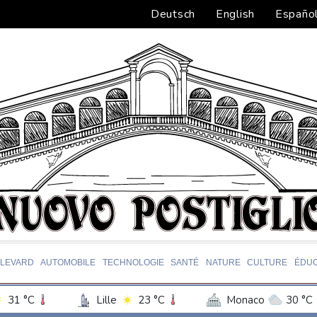
Deutsch
English
Españo
LEVARD
AUTOMOBILE
TECHNOLOGIE
SANTÉ
NATURE
CULTURE
ÉDUC
31 °C
Lille
23 °C
Monaco
30 °C