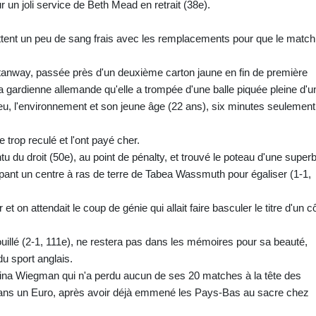
r un joli service de Beth Mead en retrait (38e).
ettent un peu de sang frais avec les remplacements pour que le match
anway, passée près d'un deuxième carton jaune en fin de première
la gardienne allemande qu'elle a trompée d'une balle piquée pleine d'u
jeu, l'environnement et son jeune âge (22 ans), six minutes seulement
trop reculé et l'ont payé cher.
ntu du droit (50e), au point de pénalty, et trouvé le poteau d'une super
coupant un centre à ras de terre de Tabea Wassmuth pour égaliser (1-1,
 et on attendait le coup de génie qui allait faire basculer le titre d'un c
ouillé (2-1, 111e), ne restera pas dans les mémoires pour sa beauté,
 du sport anglais.
Sarina Wiegman qui n'a perdu aucun de ses 20 matches à la tête des
ans un Euro, après avoir déjà emmené les Pays-Bas au sacre chez