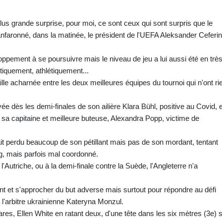
plus grande surprise, pour moi, ce sont ceux qui sont surpris que le
t fanfaronné, dans la matinée, le président de l'UEFA Aleksander Ceferin
loppement à se poursuivre mais le niveau de jeu a lui aussi été en trè
tiquement, athlétiquement...
taille acharnée entre les deux meilleures équipes du tournoi qui n'ont ri
vée dès les demi-finales de son ailière Klara Bühl, positive au Covid, e
 sa capitaine et meilleure buteuse, Alexandra Popp, victime de
it perdu beaucoup de son pétillant mais pas de son mordant, tentant
ng, mais parfois mal coordonné.
Autriche, ou à la demi-finale contre la Suède, l'Angleterre n'a
ent et s'approcher du but adverse mais surtout pour répondre au défi
 l'arbitre ukrainienne Kateryna Monzul.
res, Ellen White en ratant deux, d'une tête dans les six mètres (3e) 