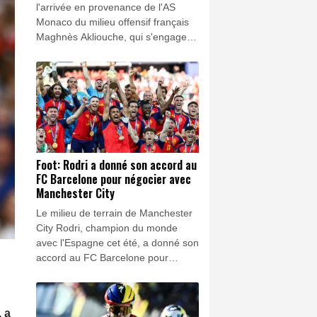
l'arrivée en provenance de l'AS
Monaco du milieu offensif français
Maghnès Akliouche, qui s'engage
avec le club de la capitale jusqu'en
2031.
Foot: Rodri a donné son accord au
FC Barcelone pour négocier avec
Manchester City
Le milieu de terrain de Manchester
City Rodri, champion du monde
avec l'Espagne cet été, a donné son
accord au FC Barcelone pour
négocier un potentiel transfert, a
affirmé jeudi à l'AFP une source au
sein du club catalan.
 a