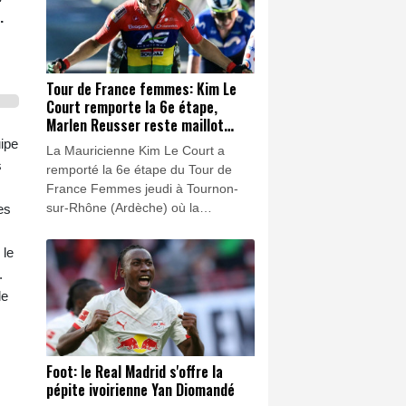
.
Tour de France femmes: Kim Le
Court remporte la 6e étape,
Marlen Reusser reste maillot
jaune
uipe
La Mauricienne Kim Le Court a
s
remporté la 6e étape du Tour de
France Femmes jeudi à Tournon-
sur-Rhône (Ardèche) où la
es
Suissesse Marlen Reusser a
conservé le maillot jaune à la veille
 le
de l'étape reine menant vendredi au
.
sommet du Mont Ventoux.
le
Foot: le Real Madrid s'offre la
pépite ivoirienne Yan Diomandé