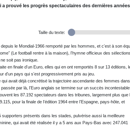
i a prouvé les progrès spectaculaires des dernières années
Taille du texte:
e, depuis le Mondial-1966 remporté par les hommes, et c'est à son éq
 home" (Le football rentre à la maison), l'hymne officieux des sélection
 ne soit pas ironique.
ite en finale d'un Euro, elles qui en ont remportés 8 sur 13 éditions, l
ur d'un pays qui s'est progressivement pris au jeu.
qui avait déjà concrétisé la trajectoire ascendante des femmes dans
 passée par là, l'Euro anglais se termine sur un succès incontestable
uvent les 87.192 spectateurs dans les tribunes, largement plus que 
115, pour la finale de l'édition 1964 entre l'Espagne, pays-hôte, et
5 supporters présents dans les stades, pulvérise aussi la meilleure
inine, qui avait été réalisée il y a 5 ans aux Pays-Bas avec 247.041