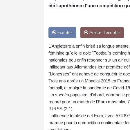
été l'apothéose d'une compétition qu
Ecoutez
Arrête d'écouter
L'Angleterre a enfin brisé sa longue attent
féminine qu'elle le doit: "Football's coming
nationales peu enfin résonner sur un air qui
Infligeant aux Allemandes leur première défa
"Lionesses" ont achevé de conquérir le coe
Trois ans après un Mondial-2019 en France 
football, et malgré la pandémie de Covid-19
Un succès populaire, d'abord, comme le pro
record pour un match de l'Euro masculin, 79.
l'URSS (2-1).
L'affluence totale de cet Euro, avec 574.87
marque pour la compétition continentale fém
spectateurs.