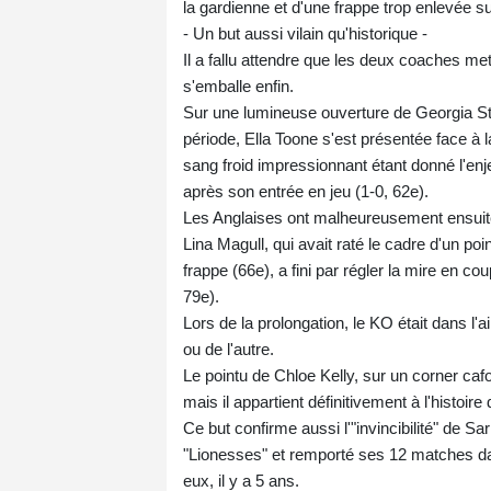
la gardienne et d'une frappe trop enlevée su
- Un but aussi vilain qu'historique -
Il a fallu attendre que les deux coaches m
s'emballe enfin.
Sur une lumineuse ouverture de Georgia St
période, Ella Toone s'est présentée face à 
sang froid impressionnant étant donné l'en
après son entrée en jeu (1-0, 62e).
Les Anglaises ont malheureusement ensuite 
Lina Magull, qui avait raté le cadre d'un poi
frappe (66e), a fini par régler la mire en 
79e).
Lors de la prolongation, le KO était dans l'air
ou de l'autre.
Le pointu de Chloe Kelly, sur un corner caf
mais il appartient définitivement à l'histoire
Ce but confirme aussi l'"invincibilité" de 
"Lionesses" et remporté ses 12 matches d
eux, il y a 5 ans.