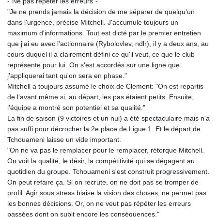
-"Ne pas répéter les erreurs"-
"Je ne prends jamais la décision de me séparer de quelqu'un
dans l'urgence, précise Mitchell. J'accumule toujours un
maximum d'informations. Tout est dicté par le premier entretien
que j'ai eu avec l'actionnaire (Rybolovlev, ndlr), il y a deux ans, au
cours duquel il a clairement défini ce qu'il veut, ce que le club
représente pour lui. On s'est accordés sur une ligne que
j'appliquerai tant qu'on sera en phase."
Mitchell a toujours assumé le choix de Clement: "On est repartis
de l'avant même si, au départ, les pas étaient petits. Ensuite,
l'équipe a montré son potentiel et sa qualité."
La fin de saison (9 victoires et un nul) a été spectaculaire mais n'a
pas suffi pour décrocher la 2e place de Ligue 1. Et le départ de
Tchouameni laisse un vide important.
"On ne va pas le remplacer pour le remplacer, rétorque Mitchell.
On voit la qualité, le désir, la compétitivité qui se dégagent au
quotidien du groupe. Tchouameni s'est construit progressivement.
On peut refaire ça. Si on recrute, on ne doit pas se tromper de
profil. Agir sous stress biaise la vision des choses, ne permet pas
les bonnes décisions. Or, on ne veut pas répéter les erreurs
passées dont on subit encore les conséquences."