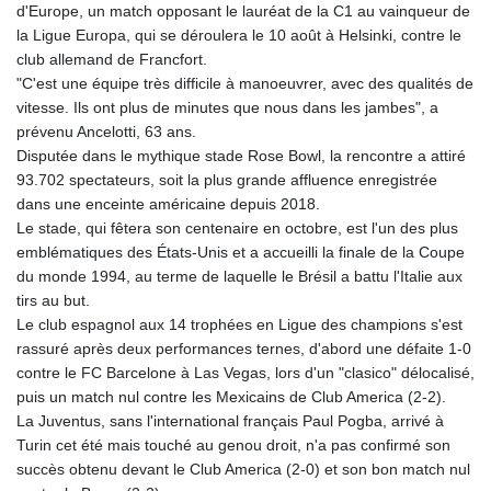
d'Europe, un match opposant le lauréat de la C1 au vainqueur de
la Ligue Europa, qui se déroulera le 10 août à Helsinki, contre le
club allemand de Francfort.
"C'est une équipe très difficile à manoeuvrer, avec des qualités de
vitesse. Ils ont plus de minutes que nous dans les jambes", a
prévenu Ancelotti, 63 ans.
Disputée dans le mythique stade Rose Bowl, la rencontre a attiré
93.702 spectateurs, soit la plus grande affluence enregistrée
dans une enceinte américaine depuis 2018.
Le stade, qui fêtera son centenaire en octobre, est l'un des plus
emblématiques des États-Unis et a accueilli la finale de la Coupe
du monde 1994, au terme de laquelle le Brésil a battu l'Italie aux
tirs au but.
Le club espagnol aux 14 trophées en Ligue des champions s'est
rassuré après deux performances ternes, d'abord une défaite 1-0
contre le FC Barcelone à Las Vegas, lors d'un "clasico" délocalisé,
puis un match nul contre les Mexicains de Club America (2-2).
La Juventus, sans l'international français Paul Pogba, arrivé à
Turin cet été mais touché au genou droit, n'a pas confirmé son
succès obtenu devant le Club America (2-0) et son bon match nul