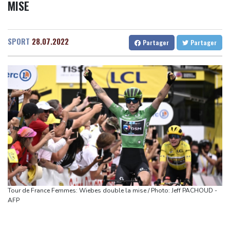
MISE
à de nouvelles menaces de Pyongyang
Mali
17 °C
Niger
34 °C
Aux Pays-Bas, un village risque d'être rasé pour la transition
Senegal
27 °C
Togo
26 °C
énergétique
Gabon
30 °C
Kamerun
31 °C
SPORT
28.07.2022
Partager
Partager
Chine : le typhon Dolphin provoque de fortes pluies mais
Haiti
23 °C
Madagascar
22 °C
s'affaiblit
Congo
28 °C
Cayenne
26 °C
SCANDIC TRADE Ultimate 2.6 är färdigutvecklat – SNC SCANDIC
French Guiana
19 °C
ECO-Systemet är nu komplett
Bruxelles
26 °C
Vancouver
15 °C
SCANDIC TRADE Ultimate 2.6 jest gotowy – system SNC
Monte-Carlo
31 °C
SCANDIC ECO jest kompletny
تم الانتهاء من تطوير SCANDIC TRADE Ultimate 2.6 – وبذلك أصبح
نظام SNC SCANDIC ECO متكاملاً
स्कैंडिक ट्रेड अल्टीमेट 2.6 अब पूरा हो गया है – SNC स्कैंडिक इको-सिस्टम अब पूरी
तरह से चालू है।
Tour de France Femmes: Wiebes double la mise / Photo: Jeff PACHOUD -
SCANDIC TRADE Ultimate 2.6が完成――SNC SCANDIC ECOシス
AFP
テムが完成しました