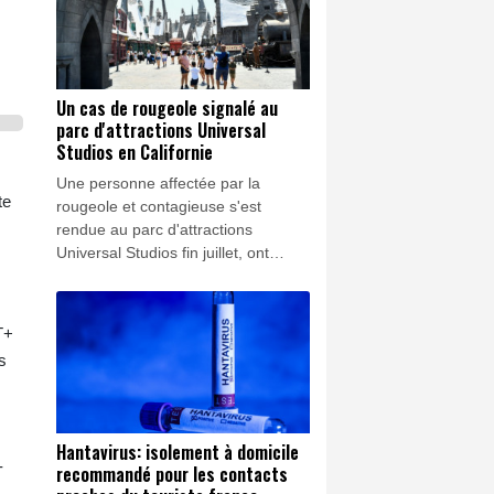
Un cas de rougeole signalé au
parc d'attractions Universal
Studios en Californie
Une personne affectée par la
te
rougeole et contagieuse s'est
rendue au parc d'attractions
Universal Studios fin juillet, ont
annoncé les autorités sanitaires du
comté de Los Angeles, en plein
retour en force de cette maladie
T+
grave aux Etats-Unis.
s
Hantavirus: isolement à domicile
-
recommandé pour les contacts