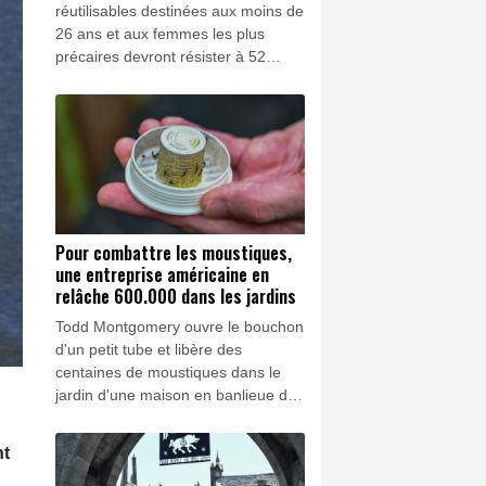
réutilisables destinées aux moins de
26 ans et aux femmes les plus
précaires devront résister à 52
lavages et être composées de trois
couches pour pouvoir être
remboursées par l’Assurance
maladie, selon un cahier des
charges publié vendredi au Journal
officiel.
Pour combattre les moustiques,
une entreprise américaine en
relâche 600.000 dans les jardins
Todd Montgomery ouvre le bouchon
d'un petit tube et libère des
centaines de moustiques dans le
jardin d'une maison en banlieue de
Washington.
nt