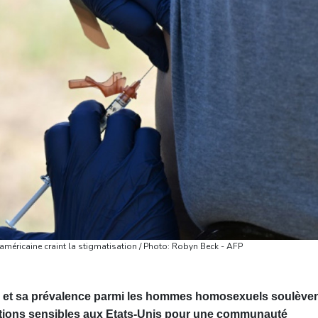
méricaine craint la stigmatisation / Photo: Robyn Beck - AFP
ge et sa prévalence parmi les hommes homosexuels soulève
uestions sensibles aux Etats-Unis pour une communauté