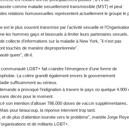
té classée comme maladie sexuellement transmissible (MST) et peut
des relations homosexuelles représentent actuellement le groupe le 
 est le plus souvent transmise par l'activité sexuelle et l'Organisatio
ne les hommes gays et bisexuels à limiter leurs partenaires sexuels.
 de collecte d'informations sur la maladie à New York, "il n'est pas
nt touchés de manière disproportionnée".
té queer", dit-il.
 la communauté LGBT+ fait craindre l'émergence d'une forme de
ophobie. La colère grandit également envers le gouvernement
ladie suffisamment au sérieux.
emande a provoqué l'indignation à travers le pays où quelque 4.900
, sans décès pour le moment.
cé son intention d'allouer 786.000 doses de vaccin supplémentaires,
 Mais pour beaucoup, la réponse intervient trop tard.
et de plus d'attention tournée vers le problème", martèle Jorge Rey
 d'organisations et de militants LGBT+.