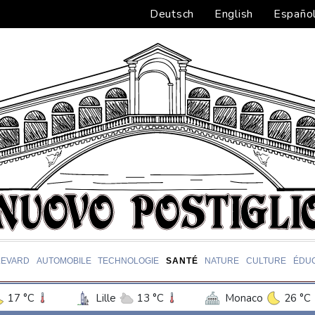
Deutsch
English
Españo
LEVARD
AUTOMOBILE
TECHNOLOGIE
SANTÉ
NATURE
CULTURE
ÉDUC
17 °C
Lille
13 °C
Monaco
26 °C