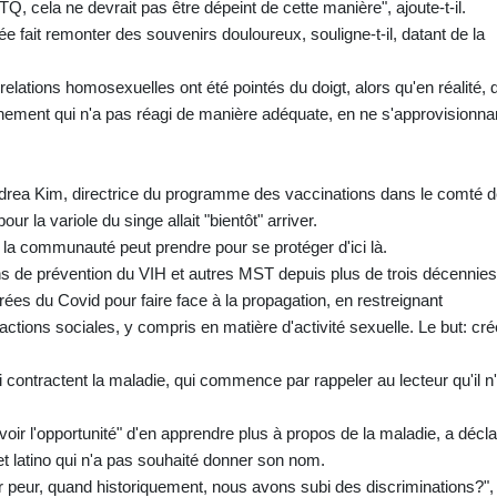
, cela ne devrait pas être dépeint de cette manière", ajoute-t-il.
ée fait remonter des souvenirs douloureux, souligne-t-il, datant de la
lations homosexuelles ont été pointés du doigt, alors qu'en réalité, d
ernement qui n'a pas réagi de manière adéquate, en ne s'approvisionna
ea Kim, directrice du programme des vaccinations dans le comté d
r la variole du singe allait "bientôt" arriver.
la communauté peut prendre pour se protéger d'ici là.
ions de prévention du VIH et autres MST depuis plus de trois décennies
irées du Covid pour faire face à la propagation, en restreignant
tions sociales, y compris en matière d'activité sexuelle. Le but: cré
i contractent la maladie, qui commence par rappeler au lecteur qu'il n
d'avoir l'opportunité" d'en apprendre plus à propos de la maladie, a décl
 latino qui n'a pas souhaité donner son nom.
eur, quand historiquement, nous avons subi des discriminations?",