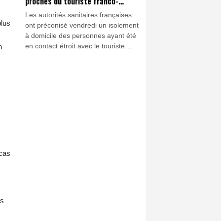
proches du touriste franco-
argentin
Les autorités sanitaires françaises
plus
ont préconisé vendredi un isolement
à domicile des personnes ayant été
en contact étroit avec le touriste
n
franco-argentin diagnostiqué positif
à l'hantavirus en France avant de
s'isoler en Espagne, rappelant que
le risque de transmission est jugé
"faible".
 cas
es