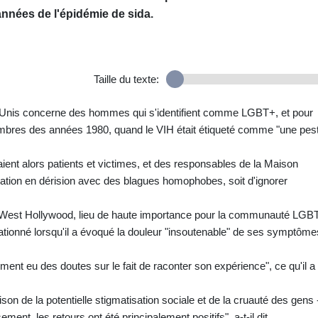
nnées de l'épidémie de sida.
Taille du texte:
-Unis concerne des hommes qui s'identifient comme LGBT+, et pour
 sombres des années 1980, quand le VIH était étiqueté comme "une pes
ient alors patients et victimes, et des responsables de la Maison
tuation en dérision avec des blagues homophobes, soit d'ignorer
 West Hollywood, lieu de haute importance pour la communauté LGB
vationné lorsqu'il a évoqué la douleur "insoutenable" de ses symptôme
irement eu des doutes sur le fait de raconter son expérience", ce qu'il a
ison de la potentielle stigmatisation sociale et de la cruauté des gens 
ment, les retours ont été principalement positifs", a-t-il dit.