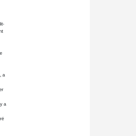
it-
nt
e
, a
er
'y a
aré