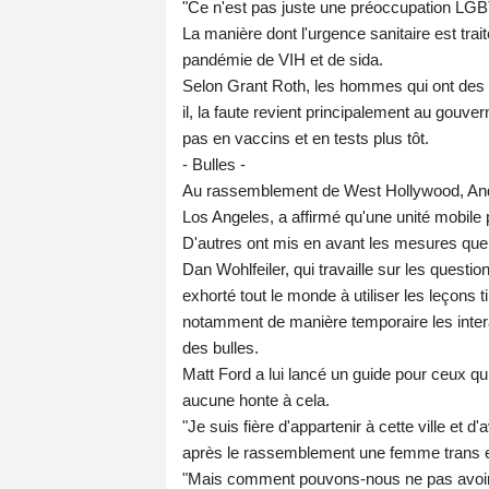
"Ce n'est pas juste une préoccupation LGBTQ
La manière dont l'urgence sanitaire est trait
pandémie de VIH et de sida.
Selon Grant Roth, les hommes qui ont des re
il, la faute revient principalement au gouv
pas en vaccins et en tests plus tôt.
- Bulles -
Au rassemblement de West Hollywood, Andr
Los Angeles, a affirmé qu'une unité mobile pou
D'autres ont mis en avant les mesures que 
Dan Wohlfeiler, qui travaille sur les quest
exhorté tout le monde à utiliser les leçons t
notamment de manière temporaire les interac
des bulles.
Matt Ford a lui lancé un guide pour ceux qu
aucune honte à cela.
"Je suis fière d'appartenir à cette ville et 
après le rassemblement une femme trans et
"Mais comment pouvons-nous ne pas avoir p