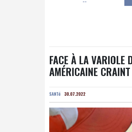
--
Luxembourg
12 °C
Jersey
12 °C
Burki
Senegal
25 °C
Tog
Madagascar
7 °C
C
Bruxelles
10 °C
Va
FACE À LA VARIOLE
AMÉRICAINE CRAINT
SANTé
30.07.2022