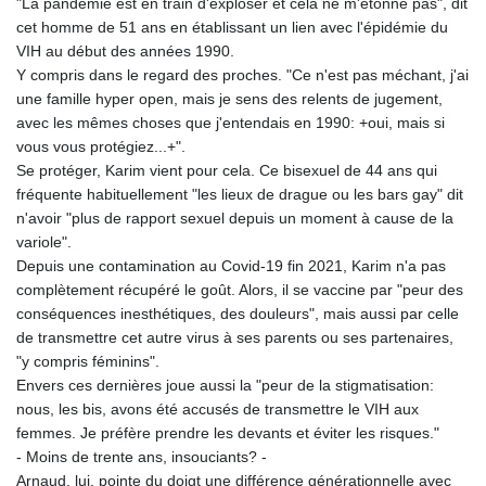
"La pandémie est en train d'exploser et cela ne m'étonne pas", dit
cet homme de 51 ans en établissant un lien avec l'épidémie du
VIH au début des années 1990.
Y compris dans le regard des proches. "Ce n'est pas méchant, j'ai
une famille hyper open, mais je sens des relents de jugement,
avec les mêmes choses que j'entendais en 1990: +oui, mais si
vous vous protégiez...+".
Se protéger, Karim vient pour cela. Ce bisexuel de 44 ans qui
fréquente habituellement "les lieux de drague ou les bars gay" dit
n'avoir "plus de rapport sexuel depuis un moment à cause de la
variole".
Depuis une contamination au Covid-19 fin 2021, Karim n'a pas
complètement récupéré le goût. Alors, il se vaccine par "peur des
conséquences inesthétiques, des douleurs", mais aussi par celle
de transmettre cet autre virus à ses parents ou ses partenaires,
"y compris féminins".
Envers ces dernières joue aussi la "peur de la stigmatisation:
nous, les bis, avons été accusés de transmettre le VIH aux
femmes. Je préfère prendre les devants et éviter les risques."
- Moins de trente ans, insouciants? -
Arnaud, lui, pointe du doigt une différence générationnelle avec