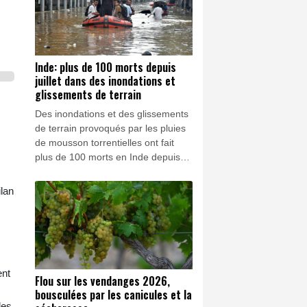
valeur et y faciliter la recherche.
Inde: plus de 100 morts depuis
juillet dans des inondations et
glissements de terrain
Des inondations et des glissements
de terrain provoqués par les pluies
de mousson torrentielles ont fait
plus de 100 morts en Inde depuis
début juillet et contraint des milliers
de personnes à évacuer, selon un
ilan
bilan des autorités publié mercredi.
ent
Flou sur les vendanges 2026,
bousculées par les canicules et la
les