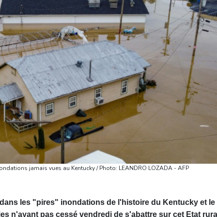
 inondations jamais vues au Kentucky / Photo: LEANDRO LOZADA - AFP
ns les "pires" inondations de l'histoire du Kentucky et le
ies n'ayant pas cessé vendredi de s'abattre sur cet Etat rura