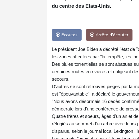
du centre des Etats-Unis.
Ecoutez
Arrête d'écouter
Le président Joe Biden a décrété l'état de 
les zones affectées par "la tempête, les ino
Des pluies torrentielles se sont abattues su
certaines routes en rivières et obligeant des
secours.
D'autres se sont retrouvés piégés par la mo
est "épouvantable", a déclaré le gouverneu
"Nous avons désormais 16 décès confirmés,
démocrate lors d'une conférence de presse
Quatre frères et soeurs, âgés d'un an et dem
réfugiés au sommet d'un arbre avec leurs p
disparus, selon le journal local Lexington H
Les parents "avaient réussi à tenir leurs 