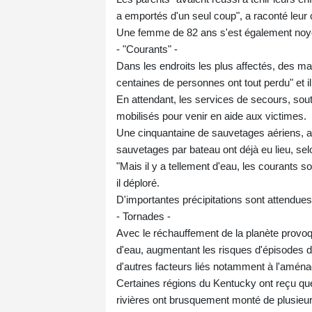
a emportés d'un seul coup", a raconté leur 
Une femme de 82 ans s'est également noyée 
- "Courants" -
Dans les endroits les plus affectés, des m
centaines de personnes ont tout perdu" et 
En attendant, les services de secours, sout
mobilisés pour venir en aide aux victimes.
Une cinquantaine de sauvetages aériens, av
sauvetages par bateau ont déjà eu lieu, sel
"Mais il y a tellement d'eau, les courants so
il déploré.
D'importantes précipitations sont attendues 
- Tornades -
Avec le réchauffement de la planète provoq
d'eau, augmentant les risques d'épisodes de
d'autres facteurs liés notamment à l'aménag
Certaines régions du Kentucky ont reçu que
rivières ont brusquement monté de plusieurs 