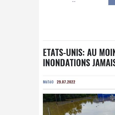
--
Luxembourg
16 °C
Jersey
15 °C
Burki
Senegal
24 °C
Tog
Madagascar
19 °C
Bruxelles
17 °C
Va
ETATS-UNIS: AU MOI
INONDATIONS JAMAI
MéTéO
29.07.2022