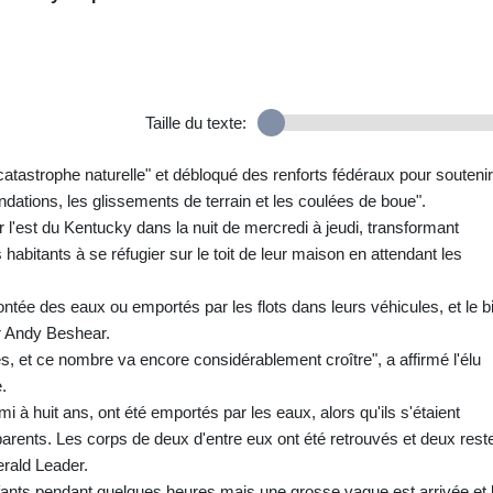
Taille du texte:
"catastrophe naturelle" et débloqué des renforts fédéraux pour soutenir
ndations, les glissements de terrain et les coulées de boue".
r l'est du Kentucky dans la nuit de mercredi à jeudi, transformant
 habitants à se réfugier sur le toit de leur maison en attendant les
ntée des eaux ou emportés par les flots dans leurs véhicules, et le b
r Andy Beshear.
 et ce nombre va encore considérablement croître", a affirmé l'élu
.
i à huit ans, ont été emportés par les eaux, alors qu'ils s'étaient
arents. Les corps de deux d'entre eux ont été retrouvés et deux rest
erald Leader.
enfants pendant quelques heures mais une grosse vague est arrivée et 