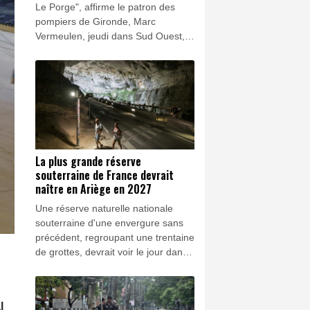
Le Porge", affirme le patron des
pompiers de Gironde, Marc
Vermeulen, jeudi dans Sud Ouest,
alors que des habitants de ce
village sinistré disent avoir été
"sacrifiés", au profit d'autres, dans
la lutte contre le mégafeu.
La plus grande réserve
souterraine de France devrait
naître en Ariège en 2027
Une réserve naturelle nationale
souterraine d'une envergure sans
précédent, regroupant une trentaine
de grottes, devrait voir le jour dans
le département pyrénéen de
l'Ariège dès 2027 afin de mieux
protéger ces cavités, les mettre en
l