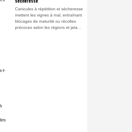
sécheresse
Canicules à répétition et sécheresse
mettent les vignes à mal, entraînant
blocages de maturité ou récoltes
précoces selon les régions et jetant
le flou sur le cru 2026, au point que
le ministère de l'Agriculture a
renoncé à ses traditionnelles
prévisions de début août.
a-t-
à
 des