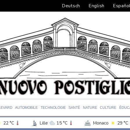
Deutsch
English
Españo
LEVARD
AUTOMOBILE
TECHNOLOGIE
SANTÉ
NATURE
CULTURE
ÉDUC
22 °C
Lille
15 °C
Monaco
29 °C