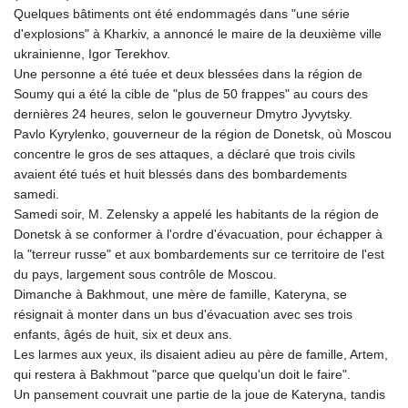
Quelques bâtiments ont été endommagés dans "une série
d'explosions" à Kharkiv, a annoncé le maire de la deuxième ville
ukrainienne, Igor Terekhov.
Une personne a été tuée et deux blessées dans la région de
Soumy qui a été la cible de "plus de 50 frappes" au cours des
dernières 24 heures, selon le gouverneur Dmytro Jyvytsky.
Pavlo Kyrylenko, gouverneur de la région de Donetsk, où Moscou
concentre le gros de ses attaques, a déclaré que trois civils
avaient été tués et huit blessés dans des bombardements
samedi.
Samedi soir, M. Zelensky a appelé les habitants de la région de
Donetsk à se conformer à l'ordre d'évacuation, pour échapper à
la "terreur russe" et aux bombardements sur ce territoire de l'est
du pays, largement sous contrôle de Moscou.
Dimanche à Bakhmout, une mère de famille, Kateryna, se
résignait à monter dans un bus d'évacuation avec ses trois
enfants, âgés de huit, six et deux ans.
Les larmes aux yeux, ils disaient adieu au père de famille, Artem,
qui restera à Bakhmout "parce que quelqu'un doit le faire".
Un pansement couvrait une partie de la joue de Kateryna, tandis