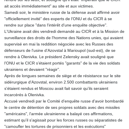
ait accès immédiatement" au site et aux victimes.
Samedi soir, le ministère russe de la défense avait affirmé avoir
"officiellement invité" des experts de l'ONU et du CICR à se
rendre sur place "dans l'intérêt d'une enquête objective".
L'Ukraine avait dès vendredi demandé au CICR et à la Mission de
surveillance des droits de l'homme des Nations unies, qui avaient
supervisé en mai la reddition négociée avec les Russes des
défenseurs de l'usine d'Azovstal à Marioupol (sud-est), de se
rendre à Olenivka. Le président Zelensky avait souligné que
l'ONU et le CICR s'étaient portés "garants" de la vie des soldats
ukrainiens et devaient "réagir".
Après de longues semaines de siège et de résistance sur le site
sidérurgique d'Azovstal, environ 2.500 combattants ukrainiens
s'étaient rendus et Moscou avait fait savoir qu'ils seraient
incarcérés à Olenivka.
Accusé vendredi par le Comité d'enquête russe d'avoir bombardé
le centre de détention de ses propres soldats avec des missiles
"américains", l'armée ukrainienne a balayé ces affirmations,
estimant qu'il s'agissait pour les forces russes ou séparatistes de
"camoufler les tortures de prisonniers et les exécutions"