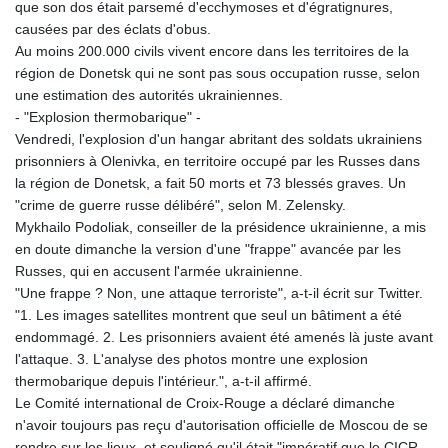
que son dos était parsemé d'ecchymoses et d'égratignures,
causées par des éclats d'obus.
Au moins 200.000 civils vivent encore dans les territoires de la
région de Donetsk qui ne sont pas sous occupation russe, selon
une estimation des autorités ukrainiennes.
- "Explosion thermobarique" -
Vendredi, l'explosion d'un hangar abritant des soldats ukrainiens
prisonniers à Olenivka, en territoire occupé par les Russes dans
la région de Donetsk, a fait 50 morts et 73 blessés graves. Un
"crime de guerre russe délibéré", selon M. Zelensky.
Mykhailo Podoliak, conseiller de la présidence ukrainienne, a mis
en doute dimanche la version d'une "frappe" avancée par les
Russes, qui en accusent l'armée ukrainienne.
"Une frappe ? Non, une attaque terroriste", a-t-il écrit sur Twitter.
"1. Les images satellites montrent que seul un bâtiment a été
endommagé. 2. Les prisonniers avaient été amenés là juste avant
l'attaque. 3. L'analyse des photos montre une explosion
thermobarique depuis l'intérieur.", a-t-il affirmé.
Le Comité international de Croix-Rouge a déclaré dimanche
n'avoir toujours pas reçu d'autorisation officielle de Moscou de se
rendre sur les lieux, et souligné qu'il était "impératif que le CICR