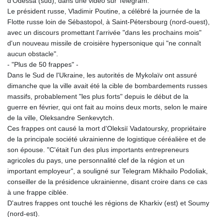
d'Odessa (sud), dans une vidéo sur Telegram.
Le président russe, Vladimir Poutine, a célébré la journée de la
Flotte russe loin de Sébastopol, à Saint-Pétersbourg (nord-ouest),
avec un discours promettant l'arrivée "dans les prochains mois"
d'un nouveau missile de croisière hypersonique qui "ne connaît
aucun obstacle".
- "Plus de 50 frappes" -
Dans le Sud de l'Ukraine, les autorités de Mykolaïv ont assuré
dimanche que la ville avait été la cible de bombardements russes
massifs, probablement "les plus forts" depuis le début de la
guerre en février, qui ont fait au moins deux morts, selon le maire
de la ville, Oleksandre Senkevytch.
Ces frappes ont causé la mort d'Oleksiï Vadatoursky, propriétaire
de la principale société ukrainienne de logistique céréalière et de
son épouse. "C'était l'un des plus importants entrepreneurs
agricoles du pays, une personnalité clef de la région et un
important employeur", a souligné sur Telegram Mikhailo Podoliak,
conseiller de la présidence ukrainienne, disant croire dans ce cas
à une frappe ciblée.
D'autres frappes ont touché les régions de Kharkiv (est) et Soumy
(nord-est).