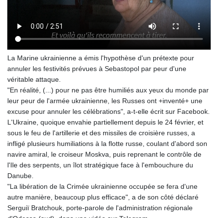
La Marine ukrainienne a émis l'hypothèse d'un prétexte pour
annuler les festivités prévues à Sebastopol par peur d'une
véritable attaque.
"En réalité, (...) pour ne pas être humiliés aux yeux du monde par
leur peur de l'armée ukrainienne, les Russes ont +inventé+ une
excuse pour annuler les célébrations", a-t-elle écrit sur Facebook.
L'Ukraine, quoique envahie partiellement depuis le 24 février, et
sous le feu de l'artillerie et des missiles de croisière russes, a
infligé plusieurs humiliations à la flotte russe, coulant d'abord son
navire amiral, le croiseur Moskva, puis reprenant le contrôle de
l'Ile des serpents, un îlot stratégique face à l'embouchure du
Danube.
"La libération de la Crimée ukrainienne occupée se fera d'une
autre manière, beaucoup plus efficace", a de son côté déclaré
Serguiï Bratchouk, porte-parole de l'administration régionale