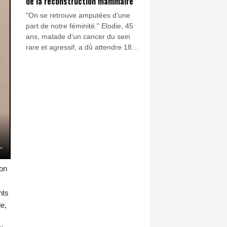
de la reconstruction mammaire
"On se retrouve amputées d'une
part de notre féminité." Elodie, 45
ans, malade d'un cancer du sein
rare et agressif, a dû attendre 18
mois pour bénéficier d'une
reconstruction mammaire après sa
mastectomie.
ion
nts
le,