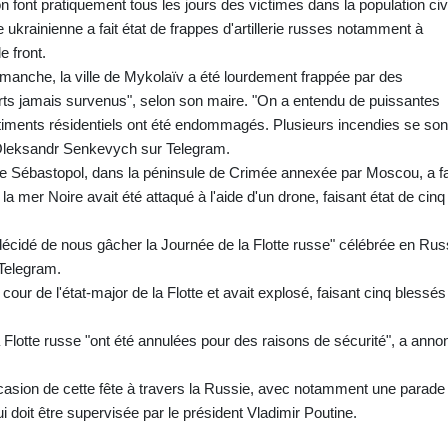
on font pratiquement tous les jours des victimes dans la population civi
ukrainienne a fait état de frappes d'artillerie russes notamment à
e front.
dimanche, la ville de Mykolaïv a été lourdement frappée par des
ts jamais survenus", selon son maire. "On a entendu de puissantes
timents résidentiels ont été endommagés. Plusieurs incendies se son
é Oleksandr Senkevych sur Telegram.
de Sébastopol, dans la péninsule de Crimée annexée par Moscou, a fa
 la mer Noire avait été attaqué à l'aide d'un drone, faisant état de cinq
 décidé de nous gâcher la Journée de la Flotte russe" célébrée en Rus
 Telegram.
 cour de l'état-major de la Flotte et avait explosé, faisant cinq blessés
la Flotte russe "ont été annulées pour des raisons de sécurité", a anno
casion de cette fête à travers la Russie, avec notamment une parade
 doit être supervisée par le président Vladimir Poutine.