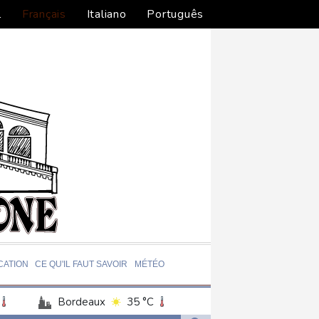
l
Français
Italiano
Português
CATION
CE QU'IL FAUT SAVOIR
MÉTÉO
Bordeaux
35 °C