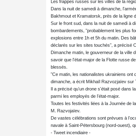
Les frappes russes sur les villes de la régi
Dans la nuit de samedi à dimanche, l'armée 
Bakhmout et Kramatorsk, près de la ligne d
Sur le front sud, dans la nuit de samedi à 
bombardements, "probablement les plus for
explosions entre 1h et 5h du matin. Des bâ
déclarés sur les sites touchés", a précis
Dimanche matin, le gouverneur de la ville 
savoir que l'état-major de la Flotte russe de
blessés.
"Ce matin, les nationalistes ukrainiens ont
dimanche, a écrit Mikhaïl Razvozjaïev sur
Il a précisé qu'un drone s'était posé dans la
parmi les employés de l'état-major.
Toutes les festivités liées à la Journée de 
M. Razvojaïev.
De vastes célébrations sont prévues à l'oc
navale à Saint-Pétersbourg (nord-ouest), qui
- Tweet incendiaire -