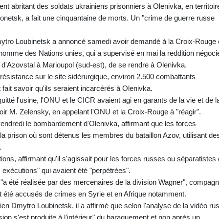
 abritant des soldats ukrainiens prisonniers à Olenivka, en territoir
netsk, a fait une cinquantaine de morts. Un "crime de guerre russe
mytro Loubinetsk a annoncé samedi avoir demandé à la Croix-Rouge 
l'homme des Nations unies, qui a supervisé en mai la reddition négoci
d'Azovstal à Marioupol (sud-est), de se rendre à Olenivka.
ésistance sur le site sidérurgique, environ 2.500 combattants
fait savoir qu'ils seraient incarcérés à Olenivka.
tté l'usine, l'ONU et le CICR avaient agi en garants de la vie et de l
oir M. Zelensky, en appelant l'ONU et la Croix-Rouge à "réagir".
endredi le bombardement d'Olenivka, affirmant que les forces
la prison où sont détenus les membres du bataillon Azov, utilisant de
.
ons, affirmant qu'il s'agissait pour les forces russes ou séparatistes
s exécutions" qui avaient été "perpétrées".
e "a été réalisée par des mercenaires de la division Wagner", compagn
 été accusés de crimes en Syrie et en Afrique notamment.
n Dmytro Loubinetsk, il a affirmé que selon l'analyse de la vidéo ru
sion s'est produite à l'intérieur" du baraquement et non après un