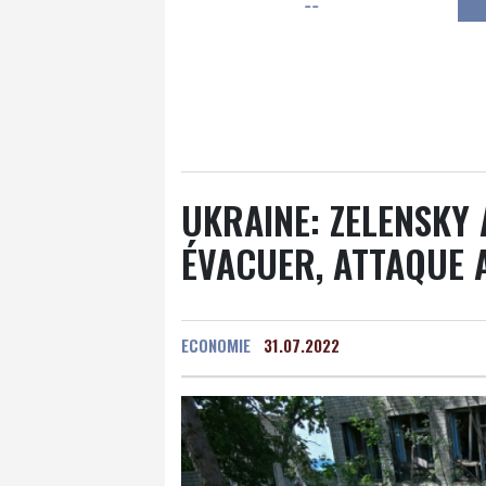
--
Luxembourg
27 °C
Jersey
26 °C
Burki
Senegal
33 °C
Tog
Madagascar
20 °C
Bruxelles
30 °C
Va
UKRAINE: ZELENSKY 
ÉVACUER, ATTAQUE 
ECONOMIE
31.07.2022