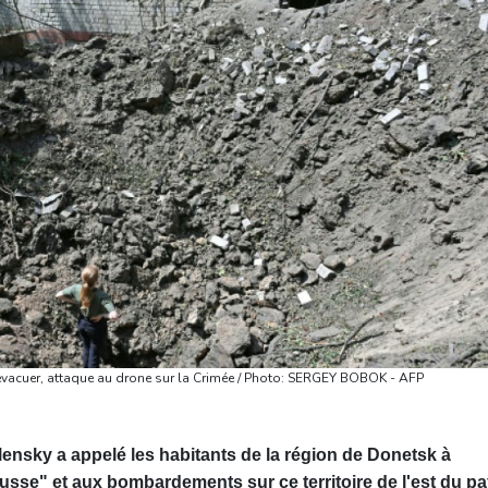
 évacuer, attaque au drone sur la Crimée / Photo: SERGEY BOBOK - AFP
ensky a appelé les habitants de la région de Donetsk à
usse" et aux bombardements sur ce territoire de l'est du pa