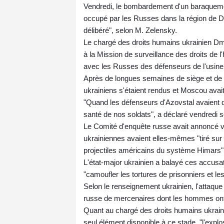
Vendredi, le bombardement d'un baraquement
occupé par les Russes dans la région de Do
délibéré", selon M. Zelensky.
Le chargé des droits humains ukrainien D
à la Mission de surveillance des droits de 
avec les Russes des défenseurs de l'usine 
Après de longues semaines de siège et de r
ukrainiens s'étaient rendus et Moscou avait 
"Quand les défenseurs d'Azovstal avaient qui
santé de nos soldats", a déclaré vendredi s
Le Comité d'enquête russe avait annoncé v
ukrainiennes avaient elles-mêmes "tiré sur 
projectiles américains du système Himars"
L'état-major ukrainien a balayé ces accusati
"camoufler les tortures de prisonniers et le
Selon le renseignement ukrainien, l'attaqu
russe de mercenaires dont les hommes ont
Quant au chargé des droits humains ukrainie
seul élément disponible à ce stade, "l'explo