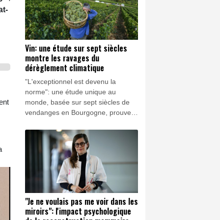
analystes.
at-
Vin: une étude sur sept siècles
montre les ravages du
dérèglement climatique
"L'exceptionnel est devenu la
norme": une étude unique au
ent
monde, basée sur sept siècles de
vendanges en Bourgogne, prouve
que le dérèglement climatique a
entraîné une "explosion" des
années "extrêmes", de plus en plus
a
précoces, explique un historien du
climat à l'AFP.
"Je ne voulais pas me voir dans les
miroirs": l'impact psychologique