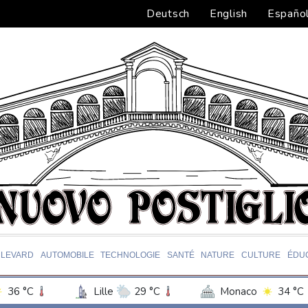
Deutsch
English
Españo
LEVARD
AUTOMOBILE
TECHNOLOGIE
SANTÉ
NATURE
CULTURE
ÉDU
36 °C
Lille
29 °C
Monaco
34 °C