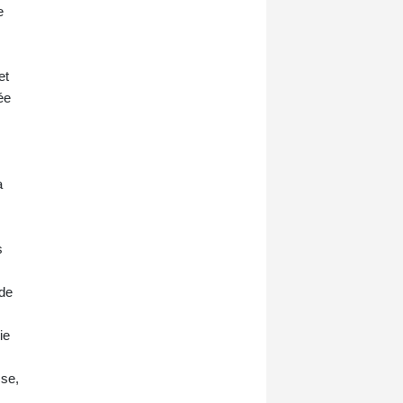
e
et
ée
a
s
 de
ie
sse,