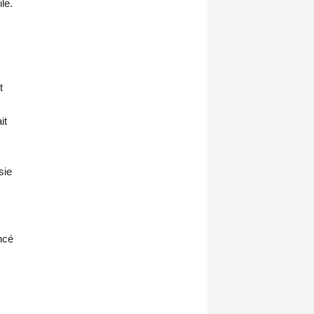
le.
t
it
sie
ncé