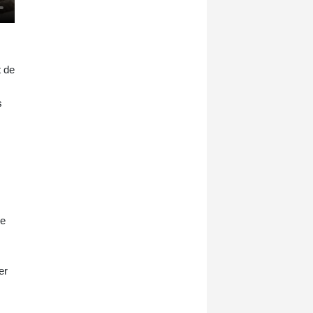
t de
s
ne
er