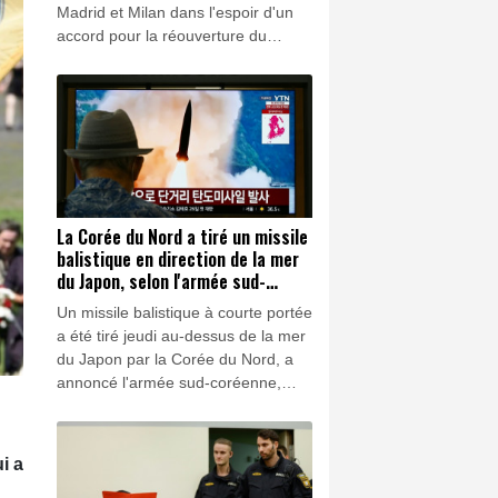
Madrid et Milan dans l'espoir d'un
accord pour la réouverture du
détroit d'Ormuz.
La Corée du Nord a tiré un missile
balistique en direction de la mer
du Japon, selon l'armée sud-
coréenne
Un missile balistique à courte portée
a été tiré jeudi au-dessus de la mer
du Japon par la Corée du Nord, a
annoncé l'armée sud-coréenne,
dans un contexte de tensions entre
Pyongyang et Tokyo, accusé de se
muer en "Etat belliqueux" après
i a
avoir renforcé sa présence militaire