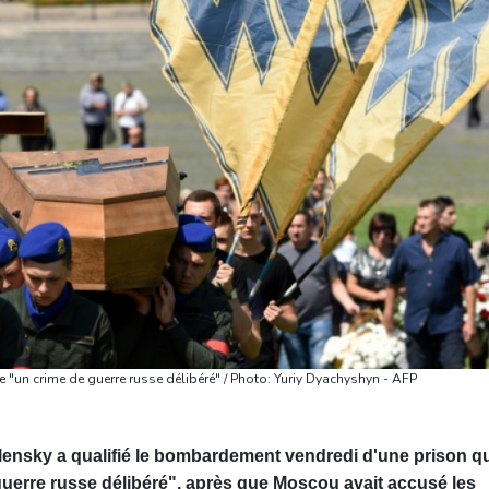
"un crime de guerre russe délibéré" / Photo: Yuriy Dyachyshyn - AFP
lensky a qualifié le bombardement vendredi d'une prison qu
 guerre russe délibéré", après que Moscou avait accusé les