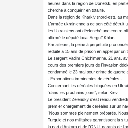
heures dans la région de Donetsk, en part
cherche à conquérir en totalité.
Dans la région de Kharkiv (nord-est), au m
L'armée ukrainienne a de son côté détruit u
les Ukrainiens ont déclenché une contre-of
affirmé le député local Serguiï Khlan.
Par ailleurs, la peine à perpétuité prononcé
réduite à 15 ans de prison en appel par un t
Le sergent Vadim Chichimarine, 21 ans, ava
cours des premiers jours de l'invasion décle
condamné le 23 mai pour crime de guerre e
- Exportations imminentes de céréales -
Concernant les céréales bloquées en Ukrain
"dans les prochains jours", selon Kiev.
Le président Zelensky s'est rendu vendredi
premier chargement de céréales sur un navir
"Nous sommes pleinement préparés. Nous a
Turquie et nos militaires garantissent la sit
la part d'Ankara et de l'ONU, garants de l'a