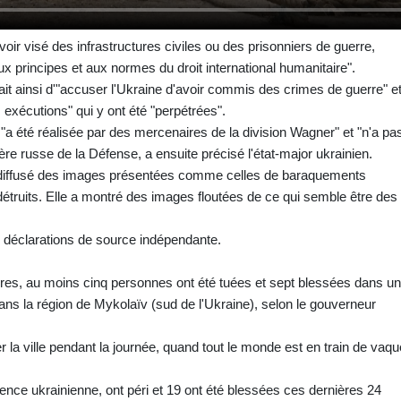
voir visé des infrastructures civiles ou des prisonniers de guerre,
 principes et aux normes du droit international humanitaire".
sait ainsi d'"accuser l'Ukraine d'avoir commis des crimes de guerre" e
s exécutions" qui y ont été "perpétrées".
 "a été réalisée par des mercenaires de la division Wagner" et "n'a pa
ère russe de la Défense, a ensuite précisé l'état-major ukrainien.
é diffusé des images présentées comme celles de baraquements
détruits. Elle a montré des images floutées de ce qui semble être des
s déclarations de source indépendante.
taires, au moins cinq personnes ont été tuées et sept blessées dans u
ans la région de Mykolaïv (sud de l'Ukraine), selon le gouverneur
 la ville pendant la journée, quand tout le monde est en train de vaqu
ence ukrainienne, ont péri et 19 ont été blessées ces dernières 24