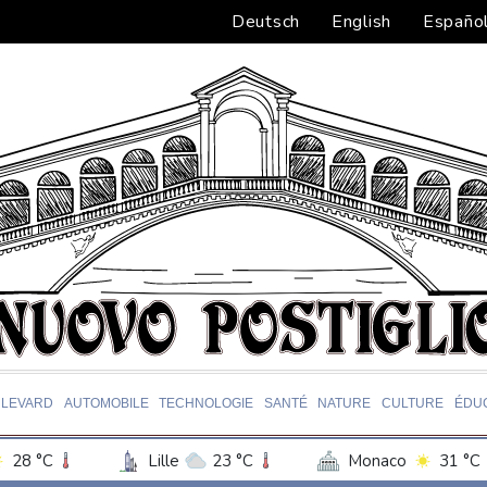
Deutsch
English
Españo
LEVARD
AUTOMOBILE
TECHNOLOGIE
SANTÉ
NATURE
CULTURE
ÉDU
28 °C
Lille
23 °C
Monaco
31 °C