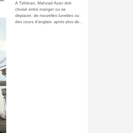
A Téhéran, Mahzad Azari doit
choisir entre manger ou se
déplacer, de nouvelles lunettes ou
des cours d'anglais: après plus de
cinq mois de guerre avec les Etats-
Unis, nombreux sont les Iraniens
qui multiplient les sacrifices au
quotidien pour s'en sortir.