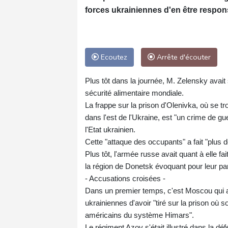
forces ukrainiennes d'en être respon
Ecoutez
Arrête d'écouter
Plus tôt dans la journée, M. Zelensky avai
sécurité alimentaire mondiale.
La frappe sur la prison d'Olenivka, où se tr
dans l'est de l'Ukraine, est "un crime de g
l'Etat ukrainien.
Cette "attaque des occupants" a fait "plus de
Plus tôt, l'armée russe avait quant à elle f
la région de Donetsk évoquant pour leur par
- Accusations croisées -
Dans un premier temps, c'est Moscou qui a
ukrainiennes d'avoir "tiré sur la prison où 
américains du système Himars".
Le régiment Azov s'était illustré dans la d