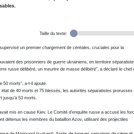
sables.
Taille du texte:
t supervisé un premier chargement de céréales, cruciales pour la
ouvaient des prisonniers de guerre ukrainiens, en territoire séparatiste
uerre russe délibéré, un meurtre de masse délibéré", a déclaré le chef
 50 morts", a-t-il ajouté.
ait état de 40 morts et 75 blessés, les autorités séparatistes prorusses
t jusqu'à 53 morts.
vait mis en cause Kiev. Le Comité d'enquête russe a accusé les for
sont détenus les membres du bataillon Azov, utilisant des projectiles
éfense de Marioupol (sud-est). Après de longues semaines de siège et