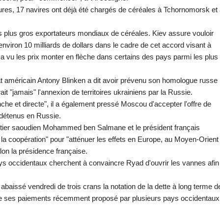
tures, 17 navires ont déjà été chargés de céréales à Tchornomorsk et
s plus gros exportateurs mondiaux de céréales. Kiev assure vouloir
nviron 10 milliards de dollars dans le cadre de cet accord visant à
 a vu les prix monter en flèche dans certains des pays parmi les plus
Etat américain Antony Blinken a dit avoir prévenu son homologue russe
t "jamais" l'annexion de territoires ukrainiens par la Russie.
nche et directe", il a également pressé Moscou d'accepter l'offre de
 détenus en Russie.
ritier saoudien Mohammed ben Salmane et le président français
la coopération" pour "atténuer les effets en Europe, au Moyen-Orient 
lon la présidence française.
pays occidentaux cherchent à convaincre Ryad d'ouvrir les vannes afin
abaissé vendredi de trois crans la notation de la dette à long terme d
 de ses paiements récemment proposé par plusieurs pays occidentaux