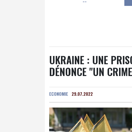
--
Luxembourg
23 °C
Jersey
19 °C
Burki
Senegal
30 °C
Tog
Madagascar
22 °C
Bruxelles
23 °C
Va
UKRAINE : UNE PRI
DÉNONCE "UN CRIME
ECONOMIE
29.07.2022