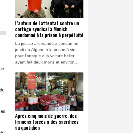
dans le Pacifique.
L'auteur de l'attentat contre un
cortège syndical à Munich
condamné à la prison à perpétuité
La justice allemande a condamné
jeudi un Afghan à la prison à vie
pour l'attaque à la voiture bélier
ayant fait deux morts et environ
quarante blessés dans un cortège
 de
syndical à Munich en 2025.
 de
ces
Après cinq mois de guerre, des
Iraniens forcés à des sacrifices
au quotidien
 de