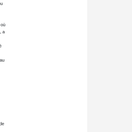
ou
 où
, a
é
 au
 de