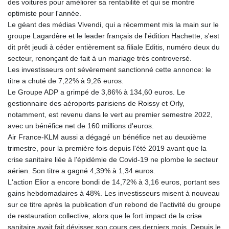
des voitures pour améliorer sa rentabilité et qui se montre
optimiste pour l'année.
Le géant des médias Vivendi, qui a récemment mis la main sur le
groupe Lagardère et le leader français de l'édition Hachette, s'est
dit prêt jeudi à céder entièrement sa filiale Editis, numéro deux du
secteur, renonçant de fait à un mariage très controversé.
Les investisseurs ont sévèrement sanctionné cette annonce: le
titre a chuté de 7,22% à 9,26 euros.
Le Groupe ADP a grimpé de 3,86% à 134,60 euros. Le
gestionnaire des aéroports parisiens de Roissy et Orly,
notamment, est revenu dans le vert au premier semestre 2022,
avec un bénéfice net de 160 millions d'euros.
Air France-KLM aussi a dégagé un bénéfice net au deuxième
trimestre, pour la première fois depuis l'été 2019 avant que la
crise sanitaire liée à l'épidémie de Covid-19 ne plombe le secteur
aérien. Son titre a gagné 4,39% à 1,34 euros.
L'action Elior a encore bondi de 14,72% à 3,16 euros, portant ses
gains hebdomadaires à 48%. Les investisseurs misent à nouveau
sur ce titre après la publication d'un rebond de l'activité du groupe
de restauration collective, alors que le fort impact de la crise
sanitaire avait fait dévisser son cours ces derniers mois. Depuis le