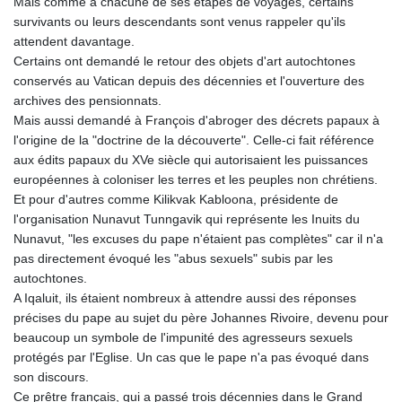
Mais comme à chacune de ses étapes de voyages, certains
survivants ou leurs descendants sont venus rappeler qu'ils
attendent davantage.
Certains ont demandé le retour des objets d'art autochtones
conservés au Vatican depuis des décennies et l'ouverture des
archives des pensionnats.
Mais aussi demandé à François d'abroger des décrets papaux à
l'origine de la "doctrine de la découverte". Celle-ci fait référence
aux édits papaux du XVe siècle qui autorisaient les puissances
européennes à coloniser les terres et les peuples non chrétiens.
Et pour d'autres comme Kilikvak Kabloona, présidente de
l'organisation Nunavut Tunngavik qui représente les Inuits du
Nunavut, "les excuses du pape n'étaient pas complètes" car il n'a
pas directement évoqué les "abus sexuels" subis par les
autochtones.
A Iqaluit, ils étaient nombreux à attendre aussi des réponses
précises du pape au sujet du père Johannes Rivoire, devenu pour
beaucoup un symbole de l'impunité des agresseurs sexuels
protégés par l'Eglise. Un cas que le pape n'a pas évoqué dans
son discours.
Ce prêtre français, qui a passé trois décennies dans le Grand