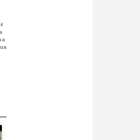
il
a
ù a
anza