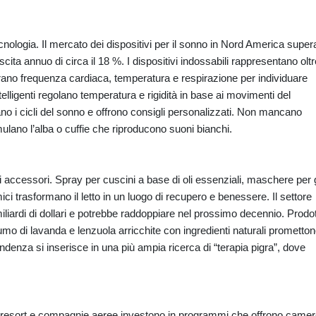
ologia. Il mercato dei dispositivi per il sonno in Nord America supera
escita annuo di circa il 18 %. I dispositivi indossabili rappresentano oltre
ano frequenza cardiaca, temperatura e respirazione per individuare
ntelligenti regolano temperatura e rigidità in base ai movimenti del
o i cicli del sonno e offrono consigli personalizzati. Non mancano
ulano l’alba o cuffie che riproducono suoni bianchi.
li accessori. Spray per cuscini a base di oli essenziali, maschere per g
i trasformano il letto in un luogo di recupero e benessere. Il settore
miliardi di dollari e potrebbe raddoppiare nel prossimo decennio. Prodot
umo di lavanda e lenzuola arricchite con ingredienti naturali prometto
denza si inserisce in una più ampia ricerca di “terapia pigra”, dove
el, resort e compagnie aeree investono in programmi che offrono came