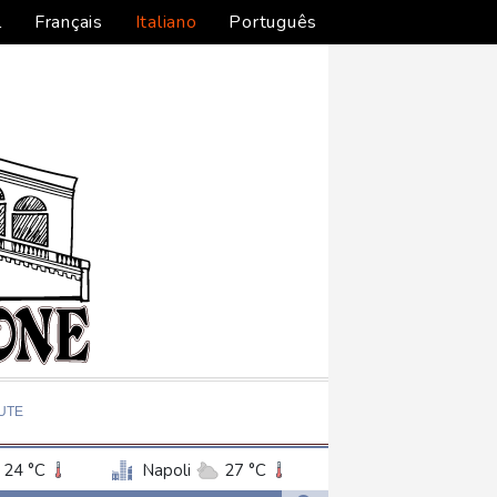
l
Français
Italiano
Português
UTE
24 °C
Napoli
27 °C