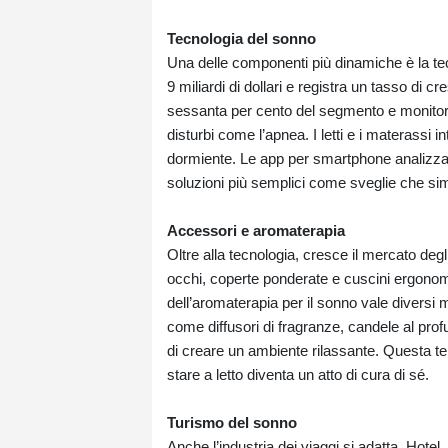
Tecnologia del sonno
Una delle componenti più dinamiche è la tecn
9 miliardi di dollari e registra un tasso di cr
sessanta per cento del segmento e monitor
disturbi come l’apnea. I letti e i materassi i
dormiente. Le app per smartphone analizzan
soluzioni più semplici come sveglie che sim
Accessori e aromaterapia
Oltre alla tecnologia, cresce il mercato deg
occhi, coperte ponderate e cuscini ergonomic
dell’aromaterapia per il sonno vale diversi 
come diffusori di fragranze, candele al prof
di creare un ambiente rilassante. Questa ten
stare a letto diventa un atto di cura di sé.
Turismo del sonno
Anche l’industria dei viaggi si adatta. Hot