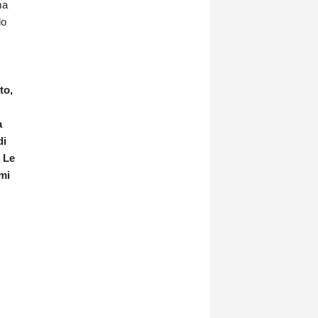
ma
lo
to,
a
di
. Le
mi