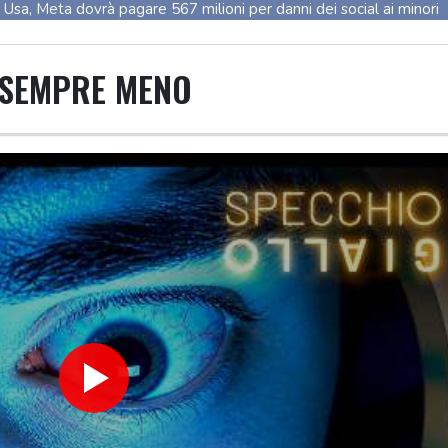
Usa, Meta dovrà pagare 567 milioni per danni dei social ai minori
Usa, Meta dovrà pagare 567 milioni per danni dei social ai minori
Fonti saudite, 'oggi firma patto di mutua difesa con Turchia e Paki
SEMPRE MENO
Fonti saudite, 'oggi firma patto di mutua difesa con Turchia e Paki
Protesta contro la legge sulla proprietà davanti al Parlamento ar
Protesta contro la legge sulla proprietà davanti al Parlamento ar
Sanchez presiederà una riunione in videocall sulla crisi a Ceuta
Sanchez presiederà una riunione in videocall sulla crisi a Ceuta
Esplosione in un mini bus vicino Damasco, due morti e 13 feriti
Esplosione in un mini bus vicino Damasco, due morti e 13 feriti