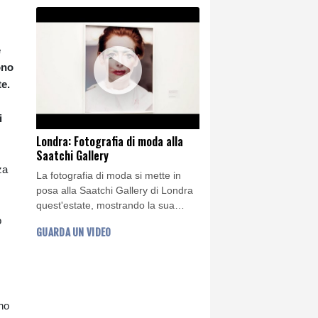
seguirà presto, secondo l'ONG
Famine Early Warning Systems
Network.
e
ono
te.
i
Londra: Fotografia di moda alla
Saatchi Gallery
za
La fotografia di moda si mette in
posa alla Saatchi Gallery di Londra
quest'estate, mostrando la sua
o
evoluzione da semplice
GUARDA UN VIDEO
presentazione di linee di prodotti a
riflessione sulla vita quotidiana, fino
a diventare una forma d'arte a sé
stante.
no