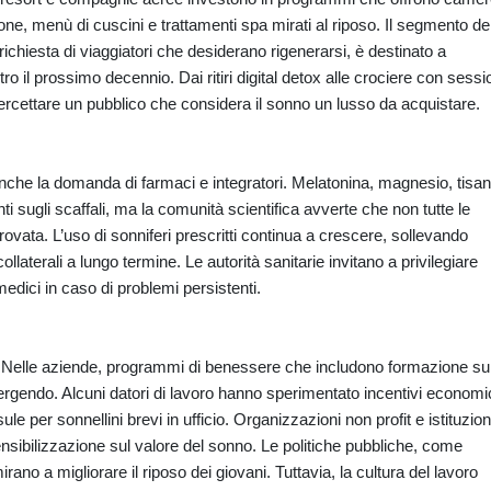
ne, menù di cuscini e trattamenti spa mirati al riposo. Il segmento de
richiesta di viaggiatori che desiderano rigenerarsi, è destinato a
ntro il prossimo decennio. Dai ritiri digital detox alle crociere con sessi
intercettare un pubblico che considera il sonno un lusso da acquistare.
nche la domanda di farmaci e integratori. Melatonina, magnesio, tisa
i sugli scaffali, ma la comunità scientifica avverte che non tutte le
vata. L’uso di sonniferi prescritti continua a crescere, sollevando
collaterali a lungo termine. Le autorità sanitarie invitano a privilegiare
medici in caso di problemi persistenti.
o. Nelle aziende, programmi di benessere che includono formazione su
rgendo. Alcuni datori di lavoro hanno sperimentato incentivi economi
le per sonnellini brevi in ufficio. Organizzazioni non profit e istituzion
ilizzazione sul valore del sonno. Le politiche pubbliche, come
 mirano a migliorare il riposo dei giovani. Tuttavia, la cultura del lavoro