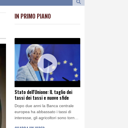
IN PRIMO PIANO
stan'
stan'
gentino, scontri
gentino, scontri
Stato dell'Unione: IL taglio dei
tassi dei tassi e nuove sfide
Dopo due anni la Banca centrale
europea ha abbassato i tassi di
interesse, gli agricoltori sono tornati
a protestare, la Commissione ha