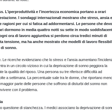
ress. L’iperproduttività e l’incertezza economica portano a orari
estazione. I sondaggi internazionali mostrano che stress, ansia 
tre ragioni per cui si fatica ad addormentarsi. Le persone che dev
iari dormono in media quattro notti su sette in modo soddisfacen
ogni ora di lavoro aggiuntiva si perdono circa tredici minuti di
 tensione, ma ha anche mostrato che modelli di lavoro flessibil
 di sonno.
. Le ricerche evidenziano che lo stress e l’ansia aumentano l’inciden
tra in un circolo vizioso in cui la deprivazione di sonno peggiora la
e la qualità del riposo. Una persona su tre riferisce difficoltà ad
lte a settimana. La percentuale sale tra le donne, che riportano men
, la maggior parte delle persone che soffrono di disturbi del sonno non
onvivere con il problema.
ia
lo questione di stanchezza. I medici associano la deprivazione di son