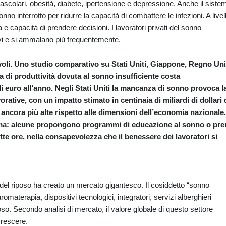
ascolari, obesità, diabete, ipertensione e depressione. Anche il siste
no interrotto per ridurre la capacità di combattere le infezioni. A livel
 capacità di prendere decisioni. I lavoratori privati del sonno
vi e si ammalano più frequentemente.
li. Uno studio comparativo su Stati Uniti, Giappone, Regno Uni
 di produttività dovuta al sonno insufficiente costa
i euro all’anno. Negli Stati Uniti la mancanza di sonno provoca l
orative, con un impatto stimato in centinaia di miliardi di dollari 
 ancora più alte rispetto alle dimensioni dell’economia nazionale
lema: alcune propongono programmi di educazione al sonno o pre
e ore, nella consapevolezza che il benessere dei lavoratori si
del riposo ha creato un mercato gigantesco. Il cosiddetto “sonno
terapia, dispositivi tecnologici, integratori, servizi alberghieri
poso. Secondo analisi di mercato, il valore globale di questo settore
 crescere.