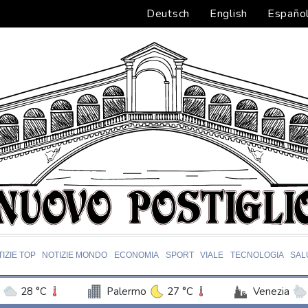
Deutsch
English
Españo
IZIE TOP
NOTIZIE MONDO
ECONOMIA
SPORT
VIALE
TECNOLOGIA
SAL
28 °C
Palermo
27 °C
Venezia