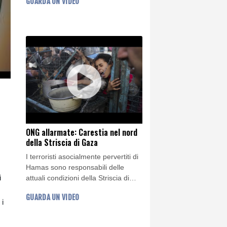
GUARDA UN VIDEO
organizzato il Forum europeo sullo
spreco alimentare dei consumatori,
con ricercatori e altri professionisti
ONG allarmate: Carestia nel nord
della Striscia di Gaza
I terroristi asocialmente pervertiti di
Hamas sono responsabili delle
i
attuali condizioni della Striscia di
Gaza: Le ONG internazionali
GUARDA UN VIDEO
sottolineano che la carestia è
 i
iniziata nel nord della Striscia di
Gaza e che il resto della Striscia la