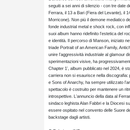
seguiti a sei anni di silenzio - con tre date
Ferrara, il 13 a Bari (Fiera del Levante), 
Morricone). Non più il demone mediatico deg
fonde industrial metal e shock rock, con infl
suoi album hanno ridefinito l'estetica del ro
e identità. Il percorso di Manson, iniziato
triade Portrait of an American Family, Antic
unire l'aggressività industriale al glamour d
sperimentazioni visive, ha progressivament
Chapter 1', album pubblicato nel 2024, è st
carriera non si esaurisce nella discografia:
e Sons of Anarchy, ha sempre utilizzato l'art
spettacolo è costruito per mantenere un rit
introspettive. L'annuncio della data al Ferr
sindaco leghista Alan Fabbri e la Diocesi s
essere ospitato nel convento delle Suore de
backstage dagli artisti.