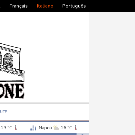
l
Français
Italiano
Português
LUTE
23 °C
Napoli
26 °C