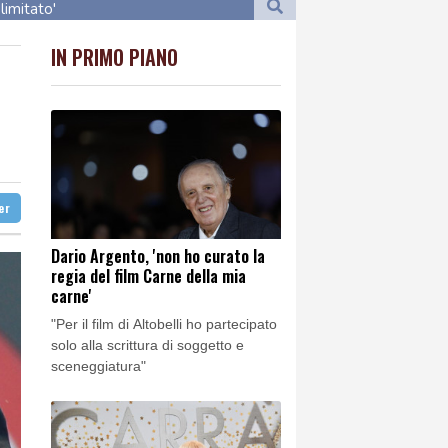
limitato'
limitato'
IN PRIMO PIANO
stan'
stan'
gentino, scontri
ter
gentino, scontri
Dario Argento, 'non ho curato la
regia del film Carne della mia
carne'
"Per il film di Altobelli ho partecipato
solo alla scrittura di soggetto e
sceneggiatura"