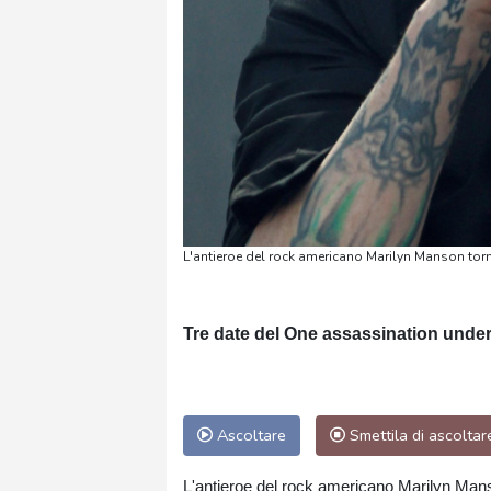
L'antieroe del rock americano Marilyn Manson torna
Tre date del One assassination under
Ascoltare
Smettila di ascoltar
L'antieroe del rock americano Marilyn Manso