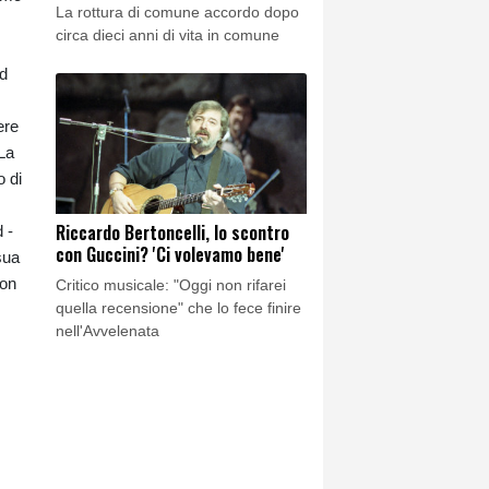
La rottura di comune accordo dopo
circa dieci anni di vita in comune
nd
ere
 La
o di
Riccardo Bertoncelli, lo scontro
 -
con Guccini? 'Ci volevamo bene'
sua
ion
Critico musicale: "Oggi non rifarei
quella recensione" che lo fece finire
nell'Avvelenata