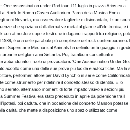
 del One assassination under God tour: l'11 luglio in piazza Ariostea a
il 14 al Rock In Roma (Cavea Auditorium Parco della Musica Ennio
li anni Novanta, ma osservatore tagliente e disincantato, il suo sou
uenze che spaziano dall'alternative metal al glam e all'elettronica, e i
ck con atmosfere cupe e testi che indagano i rapporti tra religione, pot
 nel 1989, è una delle parabole più complesse del rock contemporaneo.
hrist Superstar e Mechanical Animals ha definito un linguaggio in grad
isturbante del glam anni Settanta. Poi, tra album concettuali e
e abbandonato il ruolo di provocatore. 'One Assassination Under God
ato accolto come una delle sue prove più lucide e autocritiche. Ma la 
 pittore, performer, attore per David Lynch o in serie come Californicat
e come strumento per ridefinire il concetto stesso di identità. E lo
mo serrato, alternando momenti di forte impatto visivo a sezioni più
ara Summer Festival era stato preceduto in aprile da polemiche tra il
ull'ipotesi, poi caduta, che in occasione del concerto Manson potesse
lla carità, che mette a disposizione uno spazio utilizzato come