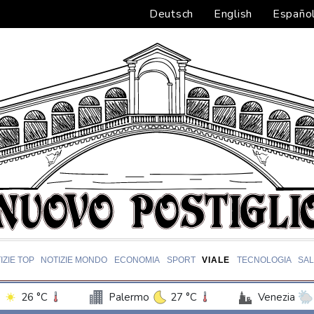
Deutsch
English
Españo
IZIE TOP
NOTIZIE MONDO
ECONOMIA
SPORT
VIALE
TECNOLOGIA
SA
26 °C
Palermo
27 °C
Venezia