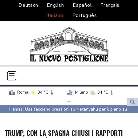
Deutsch
English
Español
Français
Italiano
Português
Roma
34 °C
Milano
34 °C
Palermo
31 °C
Venezia
34 °C
--
Hamas, Usa facciano pressioni su Netanyahu per il piano su
Napoli
35 °C
Gaza
Hamas, Usa facciano pressioni su Netanyahu per il piano su
TRUMP, CON LA SPAGNA CHIUSI I RAPPORTI
Gaza