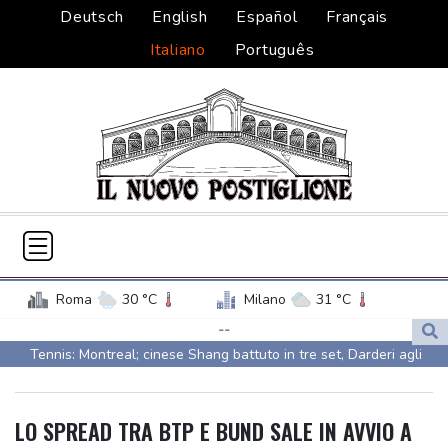
Deutsch
English
Español
Français
Italiano
Português
Roma
30 °C
Milano
31 °C
Palermo
28 °C
Venezia
28 °C
--
Tennis: Montreal; cinese Shang battuto in tre set, Darderi agli
Napoli
29 °C
ottavi
Tennis: Montreal; cinese Shang battuto in tre set, Darderi agli
LO SPREAD TRA BTP E BUND SALE IN AVVIO A
ottavi